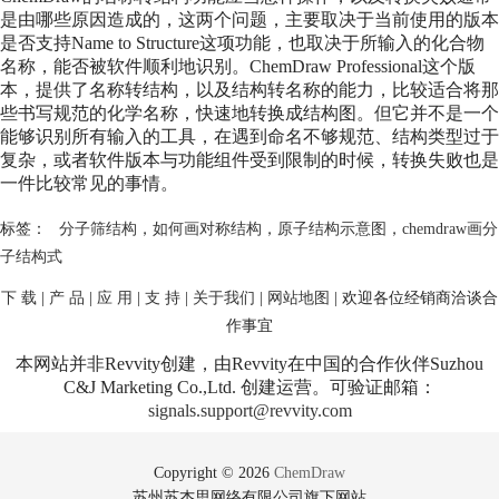
是由哪些原因造成的，这两个问题，主要取决于当前使用的版本
是否支持Name to Structure这项功能，也取决于所输入的化合物
名称，能否被软件顺利地识别。ChemDraw Professional这个版
本，提供了名称转结构，以及结构转名称的能力，比较适合将那
些书写规范的化学名称，快速地转换成结构图。但它并不是一个
能够识别所有输入的工具，在遇到命名不够规范、结构类型过于
复杂，或者软件版本与功能组件受到限制的时候，转换失败也是
一件比较常见的事情。
标签：
分子筛结构
，
如何画对称结构
，
原子结构示意图
，
chemdraw画分
子结构式
下 载
|
产 品
|
应 用
|
支 持
|
关于我们
|
网站地图
| 欢迎各位经销商洽谈合
作事宜
本网站并非Revvity创建，由Revvity在中国的合作伙伴Suzhou
C&J Marketing Co.,Ltd. 创建运营。可验证邮箱：
signals.support@revvity.com
Copyright © 2026
ChemDraw
苏州苏杰思网络有限公司旗下网站