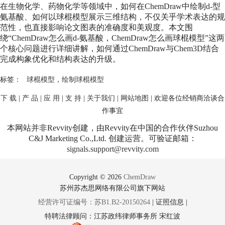
在生物化学、药物化学等领域中，如何在ChemDraw中绘制d-型
氨基酸、如何以
球棍模型
展示三维结构，不仅关乎学术表达的规
范性，也直接影响论文图表的准确度和美观度。本文围
绕“ChemDraw怎么画d-氨基酸，ChemDraw怎么画
球棍模型
”这两
个核心问题进行详细讲解，如何通过ChemDraw与Chem3D结合
完成构象优化和结构表达的升级。
标签：
球棍模型
，
绘制球棍模型
下 载
|
产 品
|
应 用
|
支 持
|
关于我们
|
网站地图
| 欢迎各位经销商洽谈合
作事宜
本网站并非Revvity创建，由Revvity在中国的合作伙伴Suzhou
C&J Marketing Co.,Ltd. 创建运营。可验证邮箱：
signals.support@revvity.com
Copyright © 2026
ChemDraw
苏州苏杰思网络有限公司旗下网站
经营许可证编号：苏B1.B2-20150264
|
证照信息
|
特聘法律顾问：江苏政纬律师事务所 宋红波