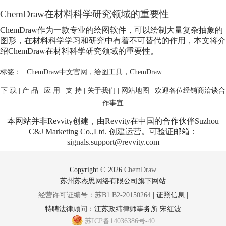
ChemDraw在材料科学研究领域的重要性
ChemDraw作为一款专业的绘图软件，可以绘制大量复杂抽象的
图形，在材料科学学习和研究中有着不可替代的作用，本文将介
绍ChemDraw在材料科学研究领域的重要性。
标签：
ChemDraw中文官网
，
绘图工具
，
ChemDraw
下 载
|
产 品
|
应 用
|
支 持
|
关于我们
|
网站地图
| 欢迎各位经销商洽谈合
作事宜
本网站并非Revvity创建，由Revvity在中国的合作伙伴Suzhou
C&J Marketing Co.,Ltd. 创建运营。可验证邮箱：
signals.support@revvity.com
Copyright © 2026
ChemDraw
苏州苏杰思网络有限公司旗下网站
经营许可证编号：苏B1.B2-20150264
|
证照信息
|
特聘法律顾问：江苏政纬律师事务所 宋红波
苏ICP备14036386号-40