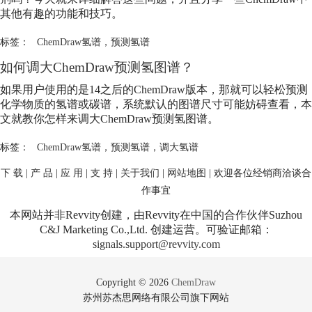
其他有趣的功能和技巧。
标签：
ChemDraw氢谱
，
预测氢谱
如何调大ChemDraw预测氢图谱？
如果用户使用的是14之后的ChemDraw版本，那就可以轻松预测
化学物质的氢谱或碳谱，系统默认的图谱尺寸可能妨碍查看，本
文就教你怎样来调大ChemDraw预测氢图谱。
标签：
ChemDraw氢谱
，
预测氢谱
，
调大氢谱
下 载
|
产 品
|
应 用
|
支 持
|
关于我们
|
网站地图
| 欢迎各位经销商洽谈合
作事宜
本网站并非Revvity创建，由Revvity在中国的合作伙伴Suzhou
C&J Marketing Co.,Ltd. 创建运营。可验证邮箱：
signals.support@revvity.com
Copyright © 2026
ChemDraw
苏州苏杰思网络有限公司旗下网站