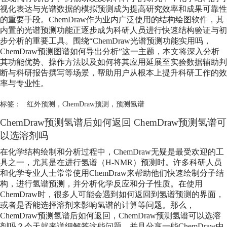
视化表达与光谱数据的模拟预测成为提高研究效率和成果可靠性
的重要手段。ChemDraw作为业内广泛使用的结构绘图软件，其
内置的光谱预测功能正逐步成为科研人员进行快速结构验证与初
步分析的重要工具。围绕“ChemDraw光谱预测功能实用吗，
ChemDraw预测图谱如何导出分析”这一主题，本文将深入分析
其功能优势、操作方法以及如何将其应用延展至实验数据辅助判
断与科研报告撰写等场景，帮助用户从根本上提升科研工作的效
率与专业性。
标签：
红外预测
，
ChemDraw预测
，
预测氢谱
ChemDraw
预测氢谱
后如何返回 ChemDraw
预测氢谱
可
以选溶剂吗
在化学结构绘制和分析过程中，ChemDraw无疑是最受欢迎的工
具之一，尤其是在进行氢谱（H-NMR）预测时。许多科研人员
和化学专业人士常常使用ChemDraw来帮助他们快速绘制分子结
构，进行氢谱预测，并分析化学反应和分子性质。在使用
ChemDraw时，很多人可能会遇到如何返回到氢谱预测的界面，
或者是否能选择溶剂来影响氢谱的计算等问题。那么，
ChemDraw
预测氢谱
后如何返回，ChemDraw
预测氢谱
可以选溶
剂吗？今天就来详细解答这些问题，并且分享一些ChemDraw中