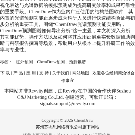
视化表达与光谱数据的模拟预测成为提高研究效率和成果可靠性
的重要手段。ChemDraw作为业内广泛使用的结构绘图软件，其
内置的光谱预测功能正逐步成为科研人员进行快速结构验证与初
步分析的重要工具。围绕“ChemDraw光谱预测功能实用吗，
ChemDraw预测
图谱如何导出分析”这一主题，本文将深入分析
其功能优势、操作方法以及如何将其应用延展至实验数据辅助判
断与科研报告撰写等场景，帮助用户从根本上提升科研工作的效
率与专业性。
标签：
红外预测
，
ChemDraw预测
，
预测氢谱
下 载
|
产 品
|
应 用
|
支 持
|
关于我们
|
网站地图
| 欢迎各位经销商洽谈合
作事宜
本网站并非Revvity创建，由Revvity在中国的合作伙伴Suzhou
C&J Marketing Co.,Ltd. 创建运营。可验证邮箱：
signals.support@revvity.com
Copyright © 2026
ChemDraw
苏州苏杰思网络有限公司旗下网站