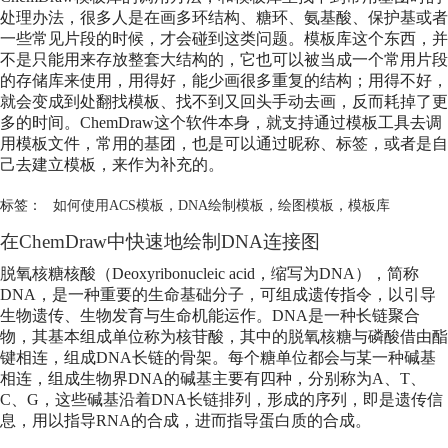
处理办法，很多人是在画多环结构、糖环、氨基酸、保护基或者
一些常见片段的时候，才会碰到这类问题。模板库这个东西，并
不是只能用来存放整套大结构的，它也可以被当成一个常用片段
的存储库来使用，用得好，能少画很多重复的结构；用得不好，
就会变成到处翻找模板、找不到又回头手动去画，反而耗掉了更
多的时间。ChemDraw这个软件本身，就支持通过模板工具去调
用模板文件，常用的基团，也是可以通过昵称、标签，或者是自
己去建立模板，来作为补充的。
标签：
如何使用ACS模板
，
DNA绘制模板
，
绘图模板
，
模板库
在ChemDraw中快速地绘制DNA连接图
脱氧核糖核酸（Deoxyribonucleic acid，缩写为DNA），简称
DNA，是一种重要的生命基础分子，可组成遗传指令，以引导
生物遗传、生物发育与生命机能运作。DNA是一种长链聚合
物，其基本组成单位称为核苷酸，其中的脱氧核糖与磷酸借由酯
键相连，组成DNA长链的骨架。每个糖单位都会与某一种碱基
相连，组成生物界DNA的碱基主要有四种，分别称为A、T、
C、G，这些碱基沿着DNA长链排列，形成的序列，即是遗传信
息，用以指导RNA的合成，进而指导蛋白质的合成。