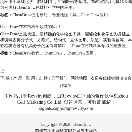
泛应用于基础化学、材料科学，生物医药等领域。本教程将以无机非金属
为例讲解ChemDraw在材料科学中的应用。
标签：
ChemDraw使用技巧
，
专业绘图工具
，
ChemDraw应用
，
ChemDraw在材料科学领域的应用
ChemDraw是最快速、最精确的化学绘图工具，能够绘制化学图形并建立
和编辑各类分子式、方程式、结构式、立体图形、轨道、实验装置等。本
教程将通过有机高分子的案例讲解ChemDraw在材料科学领域的重要性。
标签：
ChemDraw教程
，
ChemDraw
，
ChemDraw应用
，
1
2
下 载
|
产 品
|
应 用
|
支 持
|
关于我们
|
网站地图
| 欢迎各位经销商洽谈合
作事宜
本网站并非Revvity创建，由Revvity在中国的合作伙伴Suzhou
C&J Marketing Co.,Ltd. 创建运营。可验证邮箱：
signals.support@revvity.com
Copyright © 2026
ChemDraw
苏州苏杰思网络有限公司旗下网站