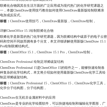
联烯化合物因其在生活方面的广泛应用成为现代热门的化学研究课题之
一，本篇ChemDraw使用技巧教你如何使用ChemDraw最新版绘制联烯亲
电加成反应式。
标签：
ChemDraw使用技巧
，
ChemDraw最新版
，
ChemDraw绘制
，
详解ChemOffice 15.1绘制联烯化合物
联烯化学是新晋的热门化学研究课题，因为联烯结构中碳原子的电子云密
码和空间不同故而拥有多个分支，本文详细讲解使用新版ChemDraw 15.1
Pro绘制联烯结构式。
标签：
ChemOffice 15.1
，
ChemDraw 15.1 Pro
，
ChemDraw绘制
，
ChemDraw Professional 绘制足球烯碳架结构
ChemDraw Professional 15是ChemOffice 15的组件之一，能够快速绘制各
种复杂的化学结构式，本文将介绍如何使用最新版ChemDraw化学工具绘
制足球烯碳架结构。
标签：
ChemDraw Professional 15
，
ChemOffice 15
，
ChemDraw化学工具
，
化学分子结构图
，
分子结构图
，
ChemDraw在无机非金属材料中的应用
ChemDraw是专业的化学绘图软件，可以快捷地绘制和编辑化学图形，广