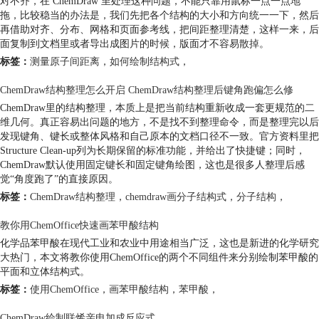
对不齐，在 ChemDraw 里处理这种问题，不能只靠用鼠标一点一点地
拖，比较稳当的办法是，我们先把各个结构的大小和方向统一一下，然后
再借助对齐、分布、网格和页面参考线，把间距整理清楚，这样一来，后
面复制到文档里或者导出成图片的时候，版面才不容易散掉。
标签：
测量原子间距离
，
如何绘制结构式
，
ChemDraw结构整理怎么开启 ChemDraw结构整理后键角跑偏怎么修
ChemDraw里的结构整理，本质上是把当前结构重新收成一套更规范的二
维几何。真正容易出问题的地方，不是找不到整理命令，而是整理完以后
发现键角、键长或整体风格和自己原本的文档口径不一致。官方资料里把
Structure Clean-up列为长期保留的标准功能，并给出了快捷键；同时，
ChemDraw默认使用固定键长和固定键角绘图，这也是很多人整理后感
觉“角度跑了”的直接原因。
标签：
ChemDraw结构整理
，
chemdraw画分子结构式
，
分子结构
，
教你用ChemOffice快速画苯甲酸结构
化学品苯甲酸在现代工业和农业中用途相当广泛，这也是新进的化学研究
大热门，本文将教你使用ChemOffice的两个不同组件来分别绘制苯甲酸的
平面和立体结构式。
标签：
使用ChemOffice
，
画苯甲酸结构
，
苯甲酸
，
ChemDraw绘制联烯亲电加成反应式