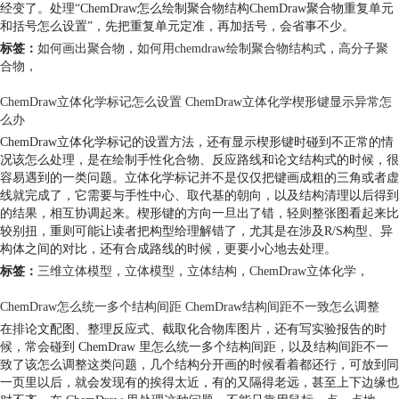
经变了。处理“ChemDraw怎么绘制聚合物结构ChemDraw聚合物重复单元
和括号怎么设置”，先把重复单元定准，再加括号，会省事不少。
标签：
如何画出聚合物
，
如何用chemdraw绘制聚合物结构式
，
高分子聚
合物
，
ChemDraw立体化学标记怎么设置 ChemDraw立体化学楔形键显示异常怎
么办
ChemDraw立体化学标记的设置方法，还有显示楔形键时碰到不正常的情
况该怎么处理，是在绘制手性化合物、反应路线和论文结构式的时候，很
容易遇到的一类问题。立体化学标记并不是仅仅把键画成粗的三角或者虚
线就完成了，它需要与手性中心、取代基的朝向，以及结构清理以后得到
的结果，相互协调起来。楔形键的方向一旦出了错，轻则整张图看起来比
较别扭，重则可能让读者把构型给理解错了，尤其是在涉及R/S构型、异
构体之间的对比，还有合成路线的时候，更要小心地去处理。
标签：
三维立体模型
，
立体模型
，
立体结构
，
ChemDraw立体化学
，
ChemDraw怎么统一多个结构间距 ChemDraw结构间距不一致怎么调整
在排论文配图、整理反应式、截取化合物库图片，还有写实验报告的时
候，常会碰到 ChemDraw 里怎么统一多个结构间距，以及结构间距不一
致了该怎么调整这类问题，几个结构分开画的时候看着都还行，可放到同
一页里以后，就会发现有的挨得太近，有的又隔得老远，甚至上下边缘也