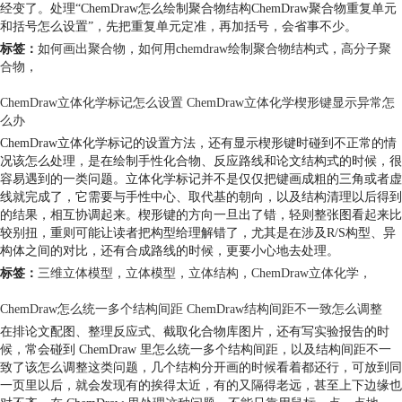
经变了。处理“ChemDraw怎么绘制聚合物结构ChemDraw聚合物重复单元
和括号怎么设置”，先把重复单元定准，再加括号，会省事不少。
标签：
如何画出聚合物
，
如何用chemdraw绘制聚合物结构式
，
高分子聚
合物
，
ChemDraw立体化学标记怎么设置 ChemDraw立体化学楔形键显示异常怎
么办
ChemDraw立体化学标记的设置方法，还有显示楔形键时碰到不正常的情
况该怎么处理，是在绘制手性化合物、反应路线和论文结构式的时候，很
容易遇到的一类问题。立体化学标记并不是仅仅把键画成粗的三角或者虚
线就完成了，它需要与手性中心、取代基的朝向，以及结构清理以后得到
的结果，相互协调起来。楔形键的方向一旦出了错，轻则整张图看起来比
较别扭，重则可能让读者把构型给理解错了，尤其是在涉及R/S构型、异
构体之间的对比，还有合成路线的时候，更要小心地去处理。
标签：
三维立体模型
，
立体模型
，
立体结构
，
ChemDraw立体化学
，
ChemDraw怎么统一多个结构间距 ChemDraw结构间距不一致怎么调整
在排论文配图、整理反应式、截取化合物库图片，还有写实验报告的时
候，常会碰到 ChemDraw 里怎么统一多个结构间距，以及结构间距不一
致了该怎么调整这类问题，几个结构分开画的时候看着都还行，可放到同
一页里以后，就会发现有的挨得太近，有的又隔得老远，甚至上下边缘也