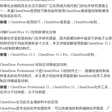
联烯化合物因其在生活方面的广泛应用成为现代热门的化学研究课题之
一，本篇ChemDraw使用技巧教你如何使用ChemDraw最新版绘制联烯亲
电加成反应式。
标签：
ChemDraw使用技巧
，
ChemDraw最新版
，
ChemDraw绘制
，
详解ChemOffice 15.1绘制联烯化合物
联烯化学是新晋的热门化学研究课题，因为联烯结构中碳原子的电子云密
码和空间不同故而拥有多个分支，本文详细讲解使用新版ChemDraw 15.1
Pro绘制联烯结构式。
标签：
ChemOffice 15.1
，
ChemDraw 15.1 Pro
，
ChemDraw绘制
，
ChemDraw Professional 绘制足球烯碳架结构
ChemDraw Professional 15是ChemOffice 15的组件之一，能够快速绘制各
种复杂的化学结构式，本文将介绍如何使用最新版ChemDraw化学工具绘
制足球烯碳架结构。
标签：
ChemDraw Professional 15
，
ChemOffice 15
，
ChemDraw化学工具
，
化学分子结构图
，
分子结构图
，
ChemDraw在无机非金属材料中的应用
ChemDraw是专业的化学绘图软件，可以快捷地绘制和编辑化学图形，广