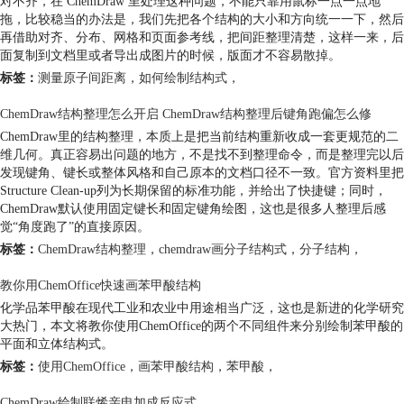
对不齐，在 ChemDraw 里处理这种问题，不能只靠用鼠标一点一点地
拖，比较稳当的办法是，我们先把各个结构的大小和方向统一一下，然后
再借助对齐、分布、网格和页面参考线，把间距整理清楚，这样一来，后
面复制到文档里或者导出成图片的时候，版面才不容易散掉。
标签：
测量原子间距离
，
如何绘制结构式
，
ChemDraw结构整理怎么开启 ChemDraw结构整理后键角跑偏怎么修
ChemDraw里的结构整理，本质上是把当前结构重新收成一套更规范的二
维几何。真正容易出问题的地方，不是找不到整理命令，而是整理完以后
发现键角、键长或整体风格和自己原本的文档口径不一致。官方资料里把
Structure Clean-up列为长期保留的标准功能，并给出了快捷键；同时，
ChemDraw默认使用固定键长和固定键角绘图，这也是很多人整理后感
觉“角度跑了”的直接原因。
标签：
ChemDraw结构整理
，
chemdraw画分子结构式
，
分子结构
，
教你用ChemOffice快速画苯甲酸结构
化学品苯甲酸在现代工业和农业中用途相当广泛，这也是新进的化学研究
大热门，本文将教你使用ChemOffice的两个不同组件来分别绘制苯甲酸的
平面和立体结构式。
标签：
使用ChemOffice
，
画苯甲酸结构
，
苯甲酸
，
ChemDraw绘制联烯亲电加成反应式