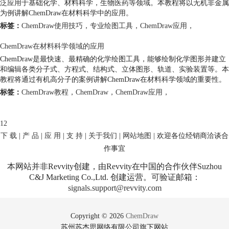
泛应用于基础化学、材料科学，生物医药等领域。本教程将以无机非金属
为例讲解ChemDraw在材料科学中的应用。
标签：
ChemDraw使用技巧
，
专业绘图工具
，
ChemDraw应用
，
ChemDraw在材料科学领域的应用
ChemDraw是最快速、最精确的化学绘图工具，能够绘制化学图形并建立
和编辑各类分子式、方程式、结构式、立体图形、轨道、实验装置等。本
教程将通过有机高分子的案例讲解ChemDraw在材料科学领域的重要性。
标签：
ChemDraw教程
，
ChemDraw
，
ChemDraw应用
，
1
2
下 载
|
产 品
|
应 用
|
支 持
|
关于我们
|
网站地图
| 欢迎各位经销商洽谈合
作事宜
本网站并非Revvity创建，由Revvity在中国的合作伙伴Suzhou
C&J Marketing Co.,Ltd. 创建运营。可验证邮箱：
signals.support@revvity.com
Copyright © 2026
ChemDraw
苏州苏杰思网络有限公司旗下网站