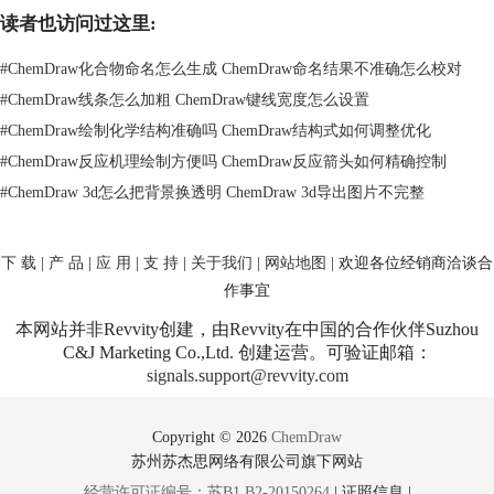
读者也访问过这里:
二、Chemdraw怎么输入特殊字符
#
ChemDraw化合物命名怎么生成 ChemDraw命名结果不准确怎么校对
1、除了希腊字母，化学中还有很多特殊字符需要输入，如箭头、化学
#
ChemDraw线条怎么加粗 ChemDraw键线宽度怎么设置
键、电荷等。在Chemdraw中输入特殊字符也非常简单，只需按照以下步
骤操作：
#
ChemDraw绘制化学结构准确吗 ChemDraw结构式如何调整优化
2、在Chemdraw中打开一个新文档，选择“Text”工具，点击文档中需要输
#
ChemDraw反应机理绘制方便吗 ChemDraw反应箭头如何精确控制
入特殊字符的位置。
#
ChemDraw 3d怎么把背景换透明 ChemDraw 3d导出图片不完整
3、在弹出的“Text”窗口中，点击“Symbol”按钮，选择“Special”选项卡。
4、在“Special”选项卡中，可以看到所有的特殊字符，选择需要输入的特
殊字符即可。
下 载
|
产 品
|
应 用
|
支 持
|
关于我们
|
网站地图
| 欢迎各位经销商洽谈合
5、在选择特殊字符后，可以在“Text”窗口中设置字体、字号、颜色等属
作事宜
性，完成后点击“OK”按钮即可。
本网站并非Revvity创建，由Revvity在中国的合作伙伴Suzhou
C&J Marketing Co.,Ltd. 创建运营。可验证邮箱：
三、Chemdraw输入希腊字母及特殊字符的注意事项
signals.support@revvity.com
1、在输入希腊字母及特殊字符时，需要注意字体的选择。不同的字体可
能支持的字符不同，如果选择了不支持的字体，可能会导致字符无法正常
显示。
Copyright © 2026
ChemDraw
2、在输入特殊字符时，需要注意字符的大小和位置。有些特殊字符可能
苏州苏杰思网络有限公司旗下网站
比较小，需要放大后才能正常显示；有些特殊字符可能需要与其他字符对
经营许可证编号：苏B1.B2-20150264
|
证照信息
|