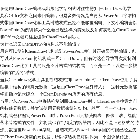
在使用ChemDraw编辑或出版化学结构式时往往需要在ChemDraw化学工
具和Office文档之间来回编辑，但是多数情况是当再从PowerPoint将结构
式带回ChemDraw化学工具时结构式已经不能够被编辑。下文小编将会以
PowerPoint为例讲解为什么会出现这样的情况以及如何实现在
ChemDraw
和Office文档间往返编辑ChemDraw结构式。
为什么返回ChemDraw的结构式不能编辑？
用户可以复制ChemDraw结构式到PowerPoint并让其正确显示并编辑，也
可以从PowerPoint将结构式带回ChemDraw，但有时这会导致再次复制到
ChemDraw化学工具的只是图片格式的结构式，而不是一个可以进一步被
编辑的“活的”结构。
当从Chemdraw化学工具复制结构式到PowerPoint时，ChemDraw使用了剪
贴板中结构的特殊元数据（这是由ChemDraw自身带入），这种元数据能
够正确地记录建立一个ChemDraw结构所需的所有信息。
当用户从PowerPoint中将结构复制回ChemDraw时，Chemdraw会搜索之前
的特殊元数据，并尝试使用元数据来复制结构。然而，当一个ChemDraw
结构式被粘贴到PowerPoint时，PowerPoint只接受图表、图像、表、智能
艺术等格式的文件，并将其保存到特定的容器内，因此不是上述格式的特
殊元数据被PowerPoint剔除。当结构式从PowerPoint读回的时候已经丢失
了ChemDraw所需的元数据，所以该结构仅可以作为一个图像被传递。