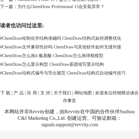
下一篇：
为什么ChemDraw Professional 15会安装异常？
读者也访问过这里:
#
ChemDraw绘制化学结构准确吗 ChemDraw结构式如何调整优化
#
ChemDraw文件兼容性好吗 ChemDraw与其他软件如何无缝对接
#
ChemDraw怎么画d-氨基酸 ChemDraw怎么画球棍模型
#
ChemDraw怎么显示构型 ChemDraw基团缩写显示结构
#
ChemDraw结构式编号与导出规范 ChemDraw结构式自动编号技巧
下 载
|
产 品
|
应 用
|
支 持
|
关于我们
|
网站地图
| 欢迎各位经销商洽谈合
作事宜
本网站并非Revvity创建，由Revvity在中国的合作伙伴Suzhou
C&J Marketing Co.,Ltd. 创建运营。可验证邮箱：
signals.support@revvity.com