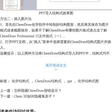
PPT导入结构式效果图
方法二：插入图片法
1、首先在ChemDraw化学软件中绘制好结构图形，然后将其保存为图片
格式或者截图保存，如果不了解ChemDraw有哪些图片格式请点击
了解
ChemDraw Professional 15文件格式（一）
。
2、打开PPT文档，从“插入”菜单中选择需要的ChemDraw结构式图片并插
入。
温馨提示：以上两种方法将ChemDraw结构式导入到PPT中，结构式均不
能编辑，只能调整尺寸或者复制粘贴。
综上所述，用户若想将ChemDraw结构式导入到PPT中步骤比较简单，如
展开阅读全文
︾
果用户不知道怎样使用ChemDraw绘化学结构式请点击
ChemDraw中如何
查看结构式分子大小？
标签：
化学结构式
，
ChemDraw结构式
，
ppt
，
化学结构式图
上一篇：
怎样隐藏ChemDraw报错提示？
下一篇：
Chem 3D如何隐藏氢原子？
读者也访问过这里: