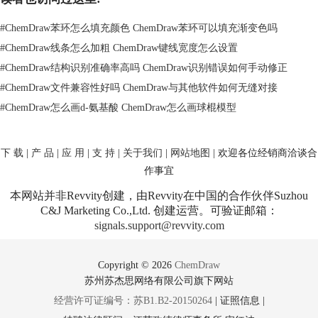
#
ChemDraw苯环怎么填充颜色 ChemDraw苯环可以填充渐变色吗
#
ChemDraw线条怎么加粗 ChemDraw键线宽度怎么设置
#
ChemDraw结构识别准确率高吗 ChemDraw识别错误如何手动修正
#
ChemDraw文件兼容性好吗 ChemDraw与其他软件如何无缝对接
#
ChemDraw怎么画d-氨基酸 ChemDraw怎么画球棍模型
下 载
|
产 品
|
应 用
|
支 持
|
关于我们
|
网站地图
| 欢迎各位经销商洽谈合
作事宜
本网站并非Revvity创建，由Revvity在中国的合作伙伴Suzhou
C&J Marketing Co.,Ltd. 创建运营。可验证邮箱：
signals.support@revvity.com
Copyright © 2026
ChemDraw
苏州苏杰思网络有限公司旗下网站
经营许可证编号：苏B1.B2-20150264
|
证照信息
|