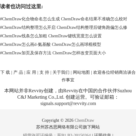
读者也访问过这里:
右击下拉菜单
#
ChemDraw化合物命名怎么生成 ChemDraw命名结果不准确怎么校对
温馨提示：在ChemDraw窗口上方的编辑命令中的加粗、斜体等工具并不
可用于改变化学键粗细，而是用于更改原子符号的字体和尺寸，如下图所
#
ChemDraw结构整理怎么开启 ChemDraw结构整理后键角跑偏怎么修
示：
#
ChemDraw线条怎么加粗 ChemDraw键线宽度怎么设置
#
ChemDraw怎么画d-氨基酸 ChemDraw怎么画球棍模型
#
ChemDraw加页及保存方法 ChemDraw怎样改变页面大小
ChemDraw窗口原子符号编辑栏
下 载
|
产 品
|
应 用
|
支 持
|
关于我们
|
网站地图
| 欢迎各位经销商洽谈合
以上就是关于如何改变ChemDraw化学键粗细的教程内容，内容比较简
作事宜
单，但是要注意在ChemDraw软件使用注意点。如果想了解更多关于
ChemDraw窗口绘制化学结构的内容请点击
ChemDraw Pro中如何改变键的
本网站并非Revvity创建，由Revvity在中国的合作伙伴Suzhou
C&J Marketing Co.,Ltd. 创建运营。可验证邮箱：
类型
。
signals.support@revvity.com
Copyright © 2026
ChemDraw
苏州苏杰思网络有限公司旗下网站
经营许可证编号：苏B1.B2-20150264
|
证照信息
|