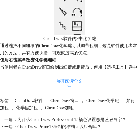
ChemDraw软件的9中化学键
通过选择不同粗细的ChemDraw化学键可以调节粗细，这是软件使用者常
用的方法，具有方便快捷，可观察度高的优点。
使用右击菜单改变化学键粗细
当使用者在ChemDraw窗口绘制出细键或粗键后，使用【选择工具】选中
需要调整粗细的化学键。若想变粗键，右击选择Single->Bold，若想变细
展开阅读全文
键，右击选择Single->Plain，如下图所示：
︾
标签：
ChemDraw软件
，
ChemDraw窗口
，
ChemDraw化学键
，
如何
加粗
，
化学键加粗
，
ChemDraw加粗
上一篇：
为什么ChemDraw Professional 15颜色设置总是蓝底白字？
下一篇：
ChemDraw Prime15绘制的结构可以组合吗？