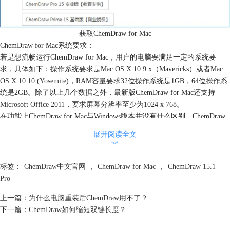
获取ChemDraw for Mac
ChemDraw for Mac系统要求：
若是想流畅运行ChemDraw for Mac，用户的电脑要满足一定的系统要
求，具体如下：操作系统要求是Mac OS X 10.9.x（Mavericks）或者Mac
OS X 10.10 (Yosemite)，RAM容量要求32位操作系统是1GB，64位操作系
统是2GB。除了以上几个数据之外，最新版ChemDraw for Mac还支持
Microsoft Office 2011，要求屏幕分辨率至少为1024 x 768。
在功能上ChemDraw for Mac与Windows版本并没有什么区别，ChemDraw
for Mac同样是最新版ChemOffice 15的核心组件之一，这是一款专业的化
展开阅读全文
学结构绘制工具，专为辅助专业学科工作者及相关科技人员的交流活动和
︾
研究开发工作而 设计的。ChemDraw for Mac给出了直观的图形界面，开
创了大量的变化功能，只要稍加实践，便会很容易地绘制出高质量的化学
标签：
ChemDraw中文官网
，
ChemDraw for Mac
，
ChemDraw 15.1
结构图形。
Pro
以上就是在苹果电脑上使用ChemDraw for Mac需要注意的地方，若是想
上一篇：
为什么电脑重装后ChemDraw用不了？
就学习其他Mac版本绘制化学图形的技巧请点击
ChemDraw 15.1 Pro的已
下一篇：
ChemDraw如何缩短双键长度？
知问题以及解决方案
，ChemDraw中文官网海量教程等着你！