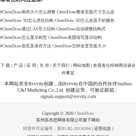
#
ChemDraw画布大小怎么调整 ChemDraw整体页面尺寸怎么改
#
ChemDraw 3D怎么优化结构 ChemDraw 3D怎么改原子的颜色
#
ChemDraw通过CAS导入结构 ChemDraw自动调整结构式
#
ChemDraw怎么显示构型 ChemDraw基团缩写显示结构
Document Settings for Untitled Document-1对话框
第三步 修改好页面的长度和宽度，点击“OK”按钮，页面尺寸就会改变,用
#
ChemDraw加页及保存方法 ChemDraw怎样改变页面大小
户就可以在页面上继续绘制化学结构图。
ChemDraw 是全球领先的科学绘图工具。它不仅使用简便、输出质量高，
下 载
|
产 品
|
应 用
|
支 持
|
关于我们
|
网站地图
| 欢迎各位经销商洽谈合
并且结合了强大的化学智能技术，集成 ChemOffice 套件和许多第三方产
作事宜
品，受到成千上万用户的喜爱。 通过学习以上调整页面大小的入门教
程，任何用户都可以快速上手。如您还需ChemDraw的入门教程或者使用
本网站并非Revvity创建，由Revvity在中国的合作伙伴Suzhou
技巧请访问
ChemDraw中文官网
。
C&J Marketing Co.,Ltd. 创建运营。可验证邮箱：
signals.support@revvity.com
Copyright © 2026
ChemDraw
苏州苏杰思网络有限公司旗下网站
经营许可证编号：苏B1.B2-20150264
|
证照信息
|