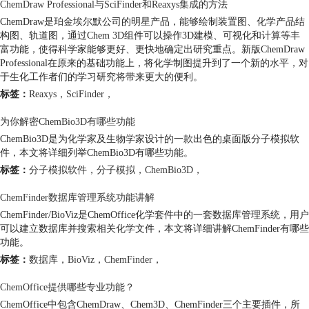
ChemDraw Professional与SciFinder和Reaxys集成的方法
ChemDraw是珀金埃尔默公司的明星产品，能够绘制装置图、化学产品结
构图、轨道图，通过Chem 3D组件可以操作3D建模、可视化和计算等丰
富功能，使得科学家能够更好、更快地确定出研究重点。新版ChemDraw
Professional在原来的基础功能上，将化学制图提升到了一个新的水平，对
于生化工作者们的学习研究将带来更大的便利。
标签：
Reaxys
，
SciFinder
，
为你解密ChemBio3D有哪些功能
ChemBio3D是为化学家及生物学家设计的一款出色的桌面版分子模拟软
件，本文将详细列举ChemBio3D有哪些功能。
标签：
分子模拟软件
，
分子模拟
，
ChemBio3D
，
ChemFinder数据库管理系统功能讲解
ChemFinder/BioViz是ChemOffice化学套件中的一套数据库管理系统，用户
可以建立数据库并搜索相关化学文件，本文将详细讲解ChemFinder有哪些
功能。
标签：
数据库
，
BioViz
，
ChemFinder
，
ChemOffice提供哪些专业功能？
ChemOffice中包含ChemDraw、Chem3D、ChemFinder三个主要插件，所