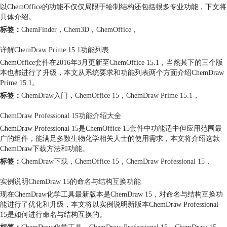
以ChemOffice的功能不仅仅局限于绘制结构还包括很多专业功能，下文将
具体介绍。
标签：
ChemFinder
，
Chem3D
，
ChemOffice
，
详解ChemDraw Prime 15.1功能列表
ChemOffice套件在2016年3月更新至ChemOffice 15.1，当然其下的三个版
本也都进行了升级，本文从系统要求和功能列表两个方面介绍ChemDraw
Prime 15.1。
标签：
ChemDraw入门
，
ChemOffice 15
，
ChemDraw Prime 15.1
，
ChemDraw Professional 15功能介绍大全
ChemDraw Professional 15是ChemOffice 15套件中功能适中但应用范围最
广的组件，能满足多数生物化学相关人士的使用需求，本文将介绍这款
ChemDraw下载方法和功能。
标签：
ChemDraw下载
，
ChemOffice 15
，
ChemDraw Professional 15
，
实例说明ChemDraw 15的命名与结构互换功能
现在ChemDraw化学工具最新版本是ChemDraw 15，对命名与结构互换功
能进行了优化和升级，本文将以实例说明新版本ChemDraw Professional
15是如何进行命名与结构互换的。