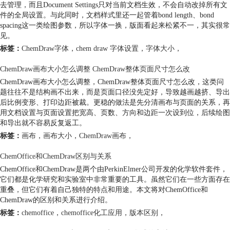
去管理，而且Document Settings只对当前文档生效，不会自动改掉所有文
件的全局设置。与此同时，文档样式里还一起管着bond length、bond
spacing这一类绘图参数，所以字体一换，版面看起来松紧不一，其实很常
见。
标签：
ChemDraw字体
，
chem draw 字体设置
，
字体大小
，
ChemDraw画布大小怎么调整 ChemDraw整体页面尺寸怎么改
ChemDraw画布大小怎么调整，ChemDraw整体页面尺寸怎么改，这类问
题往往不是结构画不出来，而是页面口径没先定好，导致越画越挤、导出
后比例变形、打印边距被裁。更稳的做法是先分清画布与页面的关系，再
用文档设置与页面设置把宽高、页数、方向和边距一次设到位，后续绘图
和导出就不容易反复返工。
标签：
画布
，
画布大小
，
ChemDraw画布
，
ChemOffice和ChemDraw区别与关系
ChemOffice和ChemDraw是两个由PerkinElmer公司开发的化学软件套件，
它们都是化学研究和实验室中非常重要的工具。虽然它们在一些方面存在
重叠，但它们有着自己独特的特点和用途。本文将对ChemOffice和
ChemDraw的区别和关系进行介绍。
标签：
chemoffice
，
chemoffice化工应用
，
版本区别
，