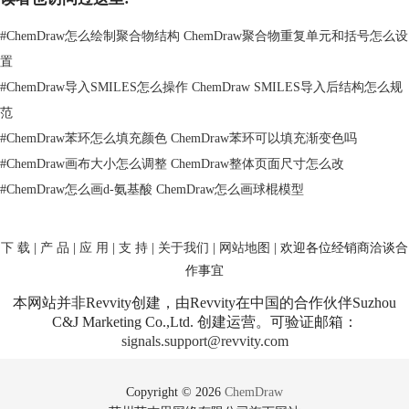
激活软件时需要填入的内容
#
ChemDraw怎么绘制聚合物结构 ChemDraw聚合物重复单元和括号怎么设
1、Name：账号注册时填入的“First Name”+“空格”+“Last Name”，中间需
置
要加上一个空格。
#
ChemDraw导入SMILES怎么操作 ChemDraw SMILES导入后结构怎么规
2、Organization：可以填入公司名，不是必填项其实不填也没关系。
3、Email：注册账号时填入的账号邮箱
范
4、Activation code：即第二封邮件中收到的软件注册码。
#
ChemDraw苯环怎么填充颜色 ChemDraw苯环可以填充渐变色吗
输入注册码之后“Activate”按钮会变得可以点击，点击之后即可激活软
#
ChemDraw画布大小怎么调整 ChemDraw整体页面尺寸怎么改
件。
#
ChemDraw怎么画d-氨基酸 ChemDraw怎么画球棍模型
2、离线激活
（1）在Windows Start 按钮中找到chemdraw程序，右键选择More, 选择
下 载
|
产 品
|
应 用
|
支 持
|
关于我们
|
网站地图
| 欢迎各位经销商洽谈合
run as administrator.
作事宜
本网站并非Revvity创建，由Revvity在中国的合作伙伴Suzhou
C&J Marketing Co.,Ltd. 创建运营。可验证邮箱：
signals.support@revvity.com
Copyright © 2026
ChemDraw