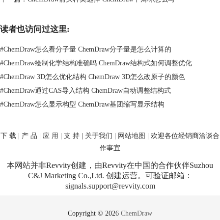
读者也访问过这里:
#
ChemDraw怎么看分子量 ChemDraw分子量是怎么计算的
#
ChemDraw绘制化学结构准确吗 ChemDraw结构式如何调整优化
#
ChemDraw 3D怎么优化结构 ChemDraw 3D怎么改原子的颜色
#
ChemDraw通过CAS导入结构 ChemDraw自动调整结构式
#
ChemDraw怎么显示构型 ChemDraw基团缩写显示结构
二、ChemDraw结构优化快捷键
为了方便用户在ChemDraw中快速进行结构优化，ChemDraw软件提供了
一系列快捷键。以下是几个常用的结构优化快捷键，供大家参考。
下 载
|
产 品
|
应 用
|
支 持
|
关于我们
|
网站地图
| 欢迎各位经销商洽谈合
1. Ctrl+Shift+O：快速打开“最小能量优化”功能，对选中的化学结构进行
作事宜
优化。
2. Ctrl+Shift+P：打开“优化参数设置”窗口，调整优化参数。
本网站并非Revvity创建，由Revvity在中国的合作伙伴Suzhou
3. Ctrl+Shift+C：将选中的化学结构居中显示，以便更好地查看和分析。
C&J Marketing Co.,Ltd. 创建运营。可验证邮箱：
通过熟练掌握以上快捷键，用户可以在ChemDraw中轻松地进行化学结构
signals.support@revvity.com
优化，提高工作效率。
Copyright © 2026
ChemDraw