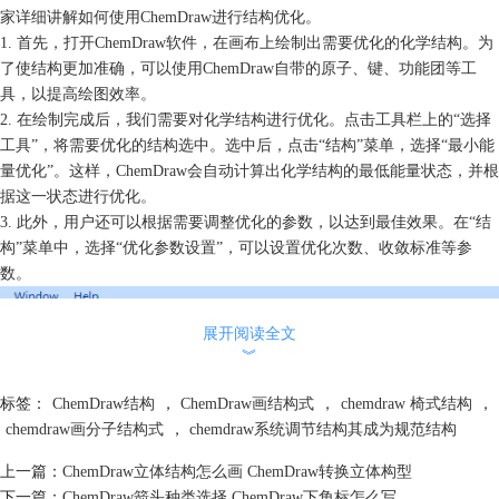
家详细讲解如何使用ChemDraw进行结构优化。
1. 首先，打开ChemDraw软件，在画布上绘制出需要优化的化学结构。为
了使结构更加准确，可以使用ChemDraw自带的原子、键、功能团等工
具，以提高绘图效率。
2. 在绘制完成后，我们需要对化学结构进行优化。点击工具栏上的“选择
工具”，将需要优化的结构选中。选中后，点击“结构”菜单，选择“最小能
量优化”。这样，ChemDraw会自动计算出化学结构的最低能量状态，并根
据这一状态进行优化。
3. 此外，用户还可以根据需要调整优化的参数，以达到最佳效果。在“结
构”菜单中，选择“优化参数设置”，可以设置优化次数、收敛标准等参
数。
展开阅读全文
︾
标签：
ChemDraw结构
，
ChemDraw画结构式
，
chemdraw 椅式结构
，
chemdraw画分子结构式
，
chemdraw系统调节结构其成为规范结构
上一篇：
ChemDraw立体结构怎么画 ChemDraw转换立体构型
下一篇：
ChemDraw箭头种类选择 ChemDraw下角标怎么写