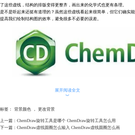
了这些虚线，结构的排版变得更整齐，画出来的化学式也更有条理。
是不是听起来还挺有道理的？虽然这些虚线看起来很简单，但它们确实能
提高我们绘制结构图的效率，避免很多不必要的误差。
二 、ChemDraw背景虚线怎么去掉
展开阅读全文
好了，了解了虚线的作用之后，如果你觉得这些虚线有点碍眼，想要去掉
︾
它们，也是很简单的！其实ChemDraw让我们可以轻松调控这些虚线的显
示，完全不需要它们干扰你绘图。下面是如何去掉背景虚线的方法：
标签：
背景颜色
，
更改背景
关闭网格线
：如果你不想看到那些网格线，可以直接把它们关掉。操作也
非常简单：
上一篇：
ChemDraw旋转工具是哪个 ChemDraw旋转工具怎么用
打开ChemDraw，进入你正在编辑的文档。在上方的菜单栏里找到“视
下一篇：
ChemDraw虚线圆圈怎么输入 ChemDraw虚线圆圈怎么画
图”（View）选项。点击“视图”后，找到“网格”（Grid）选项，并把它取