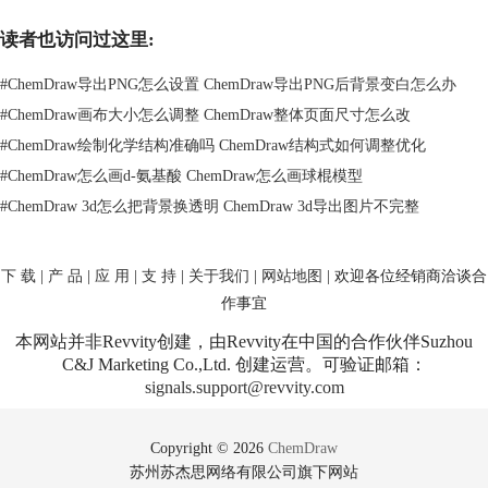
消勾选。这样，网格线就不再显示了，界面看起来也清爽多了。
读者也访问过这里:
隐藏页面边框虚线
：如果你想要去掉页面边框的虚线，可以按照以下步骤
操作：
#
ChemDraw导出PNG怎么设置 ChemDraw导出PNG后背景变白怎么办
同样进入“视图”菜单。找到“页面边框”（Page Border）选项，并取消勾
#
ChemDraw画布大小怎么调整 ChemDraw整体页面尺寸怎么改
选。这样，整个页面边界的虚线就会消失。
只要按照这些步骤操作，你就能轻松去掉那些干扰视觉的虚线，让你的
#
ChemDraw绘制化学结构准确吗 ChemDraw结构式如何调整优化
ChemDraw界面更加整洁。是不是很简单？
#
ChemDraw怎么画d-氨基酸 ChemDraw怎么画球棍模型
#
ChemDraw 3d怎么把背景换透明 ChemDraw 3d导出图片不完整
下 载
|
产 品
|
应 用
|
支 持
|
关于我们
|
网站地图
| 欢迎各位经销商洽谈合
作事宜
本网站并非Revvity创建，由Revvity在中国的合作伙伴Suzhou
C&J Marketing Co.,Ltd. 创建运营。可验证邮箱：
signals.support@revvity.com
Copyright © 2026
ChemDraw
苏州苏杰思网络有限公司旗下网站