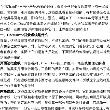
在用ChemDraw画化学结构图的时候，很多小伙伴会发现背景上有一些虚
线。老实说，刚开始用的时候，这些虚线看着挺碍眼的，有时候甚至会让
人觉得界面有点乱，影响专注。那么，问题来了，ChemDraw背景虚线是
什么？ChemDraw背景虚线怎么去掉呢？别担心，今天我就来帮你解答这
些问题，还顺便告诉你如何去掉它们，让界面变得更简洁！
一、ChemDraw背景虚线是什么
首先，这些虚线其实是有原因的，不是乱加的。它们的作用就是帮助你对
齐和定位化学结构。对于初学者来说，可能觉得它们看起来没什么用，或
者有点多余，实际上它们是有大用处的。下面我就给你简单说说这些虚线
到底是干嘛的。
页面边框虚线
：你会看到，ChemDraw的工作区有一条虚线框住它的边
界。这其实是用来告诉你，工作区的界限在哪。如果你画的内容超出了这
个虚线框，最后保存或者打印的时候，这些超出的部分就会被“裁掉”。也
就是说，只有虚线框里的东西才会出现在最终文件中，所以这个虚线框是
一个非常重要的参考线。
网格虚线
：这些虚线其实就是帮助你对齐分子结构的。它们就像画图时的
参考线，让你可以精准地放置每个原子和化学键。网格线的间距是可以调
整的，帮你更好地对齐内容，确保每一部分都符合设计要求。它就像一
张“辅助网格”，但它不会出现在最终图纸中。其实很多时候你会发现，有