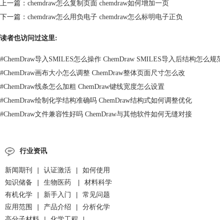
上一篇：
chemdraw怎么复制页面 chemdraw如何增加一页
下一篇：
chemdraw怎么用负电子 chemdraw怎么标明电子正负
读者也访问过这里:
#
ChemDraw导入SMILES怎么操作 ChemDraw SMILES导入后结构怎么规
#
ChemDraw画布大小怎么调整 ChemDraw整体页面尺寸怎么改
#
ChemDraw线条怎么加粗 ChemDraw键线宽度怎么设置
#
ChemDraw绘制化学结构准确吗 ChemDraw结构式如何调整优化
#
ChemDraw文件兼容性好吗 ChemDraw与其他软件如何无缝对接
行业资讯
新闻期刊
|
认证激活
|
如何使用
知识储备
|
生物医药
|
材料科学
有机化学
|
新手入门
|
常见问题
应用范围
|
产品介绍
|
分析化学
高分子材料
|
化学工程
|