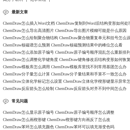
最新文章
ChemDraw怎么插入Word文档 ChemDraw复制到Word后结构变形如何处
ChemDraw怎么导出高清图片 ChemDraw导出图片模糊可能是什么原因
ChemDraw怎么绘制聚合物结构 ChemDraw聚合物重复单元和括号怎么
ChemDraw核磁谱怎么预测 ChemDraw核磁预测结果中的峰位怎么看
ChemDraw怎么添加原子编号 ChemDraw原子编号顺序混乱怎么重新排
ChemDraw怎么调整化学键角度 ChemDraw键角修改后结构变形如何恢
ChemDraw模板库怎么调用 ChemDraw模板库里找不到常用基团怎么办
ChemDraw分子量怎么计算 ChemDraw分子量结果和手算不一致怎么办
ChemDraw立体化学标记怎么设置 ChemDraw立体化学楔形键显示异常
ChemDraw反应箭头怎么绘制 ChemDraw反应箭头对齐不到中间怎么办
常见问题
ChemDraw怎么显示原子编号 ChemDraw原子编号顺序怎么调整
ChemDraw怎么画楔形键 ChemDraw楔形键方向画反了怎么改
ChemDraw苯环怎么填充颜色 ChemDraw苯环可以填充渐变色吗