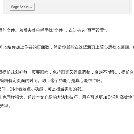
面的文件。然后去菜单栏里找“文件”，点进去选“页面设置”。
就会乖乖地给你加上你要的页面数，然后你就能在这些新页上随心所欲地画画
键，得提前规划好每一页要画啥，免得画完又得乱调整，麻烦不?所以，提前
编辑特定页面的时间。嗯，这个功能可是真心能帮忙啊。
空间，别小看这点小功能，可是相当实用的哦。
功能也同样强大。通过本文介绍的方法和技巧，用户可以更加灵活和高效地使
效率。