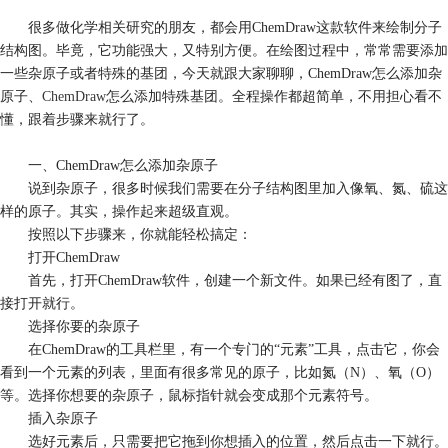
很多做化学相关研究的朋友，都会用ChemDraw这款软件来绘制分子
结构图。毕竟，它功能强大，又特别方便。在绘图过程中，常常需要添加
一些杂原子或者特殊的基团，今天就跟大家聊聊，ChemDraw怎么添加杂
原子、
ChemDraw
怎么添加特殊基团。全程操作都超简单，不用担心看不
懂，跟着步骤来就行了。
一、ChemDraw怎么添加杂原子
说到杂原子，很多时候我们需要在分子结构图里加入像氧、氮、硫这
样的原子。其实，操作起来超级直观。
按照以下步骤来，你就能轻松搞定：
打开ChemDraw
首先，打开ChemDraw软件，创建一个新文件。如果已经有图了，直
接打开就行。
选择你要的杂原子
在ChemDraw的工具栏里，有一个专门的“元素”工具，点击它，你会
看到一个元素的列表，里面有很多常见的原子，比如氮（N）、氧（O）
等。选择你想要的杂原子，鼠标指针就会变成那个元素符号。
插入杂原子
选好元素后，只需要把它拖到你想插入的位置，然后点击一下就行。