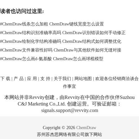
读者也访问过这里:
图1：添加杂原子
#
ChemDraw线条怎么加粗 ChemDraw键线宽度怎么设置
#
ChemDraw结构识别准确率高吗 ChemDraw识别错误如何手动修正
二、ChemDraw怎么添加特殊基团
#
ChemDraw绘制化学结构准确吗 ChemDraw结构式如何调整优化
化学结构图里，基团的添加也特别常见，像氨基（-NH2）、羧基（-
COOH）等。幸好，ChemDraw对这些特殊基团的添加也提供了非常方便
#
ChemDraw文件兼容性好吗 ChemDraw与其他软件如何无缝对接
的工具。
#
ChemDraw怎么画d-氨基酸 ChemDraw怎么画球棍模型
操作起来更是无比轻松，来看看如何做：
打开基团工具
在ChemDraw里，找到工具栏中的“结构符号”选项，点击它就能看到
下 载
|
产 品
|
应 用
|
支 持
|
关于我们
|
网站地图
| 欢迎各位经销商洽谈合
各种常见的基团，比如氨基、羧基等。选择你需要的基团。
作事宜
选择所需的基团
本网站并非Revvity创建，由Revvity在中国的合作伙伴Suzhou
基团的列表里有很多，你只需要找到你需要的，比如“羧基”或者“氨
C&J Marketing Co.,Ltd. 创建运营。可验证邮箱：
基”，点击一下，就能选择它了。
signals.support@revvity.com
插入基团
选好基团后，鼠标指针旁边会出现你选择的基团符号，这时只需要把
鼠标移到你想插入的位置，点击一下，基团就自动加到你的分子结构图里
Copyright © 2026
ChemDraw
了。
苏州苏杰思网络有限公司旗下网站