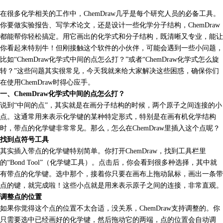
在很多化学相关的工作中，ChemDraw几乎是每个研究人员的必备工具。
你要做实验报告、写学术论文，还是设计一些化学分子结构，ChemDraw
都能帮你轻松搞定。用它画出的化学式和分子结构，既清晰又专业，能让
你看起来特别牛！但刚接触这个软件的小伙伴，可能会遇到一些小问题，
比如“
ChemDraw化学式
中间的点怎么打？”或者“ChemDraw化学式怎么旋
转？”这些问题其实很常见，今天我就来给大家解决这些困惑，确保你们
在使用ChemDraw时得心应手。
一、ChemDraw化学式中间的点怎么打？
说到“中间的点”，其实就是在画分子结构的时候，两个原子之间连接的小
点。这通常用来表示化学键的某种特定形式，特别是在画有机化学结构
时，带点的化学键非常常见。那么，怎么在ChemDraw里插入这个点呢？
找到点符号工具
其实插入带点的化学键特别简单。你打开ChemDraw，找到工具栏里
的“Bond Tool”（化学键工具）。点击后，你会看到很多种选择，其中就
有带点的化学键。选中那个，接着你只要在画布上拖动鼠标，画出一条带
点的键，就完成啦！这些小点就是用来表示原子之间的连接，非常直观。
调整点的位置
如果你觉得这个点的位置不太合适，没关系，ChemDraw支持调整的。你
只需要选中已经画好的化学键，然后拖动它的两端，点的位置会自动调