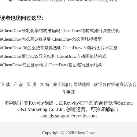
二、ChemDraw化学式如何旋转？
有时候，我们绘制分子结构时，需要旋转一下整个结构，尤其是当我们画
读者也访问过这里:
环状分子或是调整分子布局的时候，旋转功能特别有用。其实，
#
ChemDraw绘制化学结构准确吗 ChemDraw结构式如何调整优化
ChemDraw的旋转功能也很简单，下面我就给大家详细讲解一下。
使用旋转工具
#
ChemDraw怎么画d-氨基酸 ChemDraw怎么画球棍模型
ChemDraw里面有一个专门的旋转工具，帮助你轻松旋转分子结构。只要
#
ChemDraw 3d怎么把背景换透明 ChemDraw 3d导出图片不完整
选中你想要旋转的部分，点击工具栏上的“Rotate”（旋转）按钮，然后你
#
ChemDraw通过CAS导入结构 ChemDraw自动调整结构式
可以直接拖动鼠标来调整旋转角度。如果你想要旋转90度，直接输入角度
#
ChemDraw怎么显示构型 ChemDraw基团缩写显示结构
值也行，这样就能轻松调整分子结构的方向。这个功能特别适合当你需要
调整整体布局时，尤其是一些比较复杂的分子结构。
精确角度控制
下 载
|
产 品
|
应 用
|
支 持
|
关于我们
|
网站地图
| 欢迎各位经销商洽谈合
有时候，我们希望旋转到一个非常精确的角度，ChemDraw也能轻松搞
作事宜
定！选中结构后，点击“Angle”选项，输入你需要的旋转角度，ChemDraw
会直接把结构旋转到你设定的度数。这样就能避免手动拖动造成的误差，
本网站并非Revvity创建，由Revvity在中国的合作伙伴Suzhou
特别适合需要精准调整的时候。
C&J Marketing Co.,Ltd. 创建运营。可验证邮箱：
signals.support@revvity.com
快捷旋转
想要更快速地旋转结构？没问题！ChemDraw还有快捷方式。只要选中一
个原子或者化学键，按住Ctrl键，然后点击右键并拖动鼠标，就能快速旋
Copyright © 2026
ChemDraw