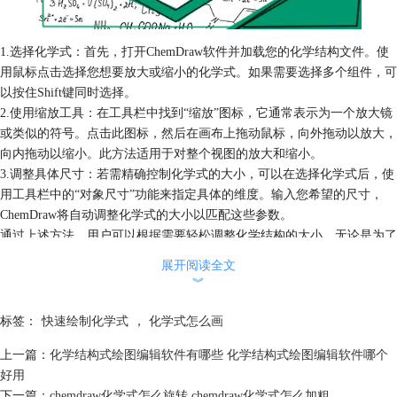
1.选择化学式：首先，打开ChemDraw软件并加载您的化学结构文件。使
用鼠标点击选择您想要放大或缩小的化学式。如果需要选择多个组件，可
以按住Shift键同时选择。
2.使用缩放工具：在工具栏中找到“缩放”图标，它通常表示为一个放大镜
或类似的符号。点击此图标，然后在画布上拖动鼠标，向外拖动以放大，
向内拖动以缩小。此方法适用于对整个视图的放大和缩小。
3.调整具体尺寸：若需精确控制化学式的大小，可以在选择化学式后，使
用工具栏中的“对象尺寸”功能来指定具体的维度。输入您希望的尺寸，
ChemDraw将自动调整化学式的大小以匹配这些参数。
通过上述方法，用户可以根据需要轻松调整化学结构的大小，无论是为了
更好的视觉呈现还是为了符合出版标准。
展开阅读全文
二、ChemDraw中化学式的透明度调整
︾
在某些情况下，调整化学式的透明度可以帮助更好地展示复杂的化学结
构，尤其是在多层结构覆盖时。在ChemDraw中调整透明度的步骤包括：
标签：
快速绘制化学式
，
化学式怎么画
上一篇：
化学结构式绘图编辑软件有哪些 化学结构式绘图编辑软件哪个
好用
下一篇：
chemdraw化学式怎么旋转 chemdraw化学式怎么加粗