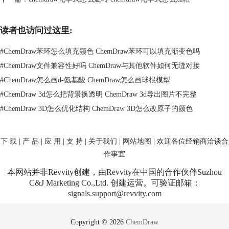
读者也访问过这里:
#
ChemDraw苯环怎么填充颜色 ChemDraw苯环可以填充渐变色吗
#
ChemDraw文件兼容性好吗 ChemDraw与其他软件如何无缝对接
#
ChemDraw怎么画d-氨基酸 ChemDraw怎么画球棍模型
1.选择化学式：首先确定您想要调整透明度的化学结构部分。单击以选择
#
ChemDraw 3d怎么把背景换透明 ChemDraw 3d导出图片不完整
该部分。
#
ChemDraw 3D怎么优化结构 ChemDraw 3D怎么改原子的颜色
2.访问颜色设置：在选中化学式后，访问“对象属性”面板。在颜色设置选
项中，您可以找到透明度调节功能。
3.调整透明度：使用滑块或直接输入透明度值来调整选定对象的透明度。
下 载
|
产 品
|
应 用
|
支 持
|
关于我们
|
网站地图
| 欢迎各位经销商洽谈合
数值越低，对象越透明。
作事宜
这一功能特别适用于创建教学材料或需要在多个化学层面上展示信息的研
究表达。
本网站并非Revvity创建，由Revvity在中国的合作伙伴Suzhou
C&J Marketing Co.,Ltd. 创建运营。可验证邮箱：
三、化学结构式的基本概念及其重要性
signals.support@revvity.com
化学结构式是一种图示，用来表示分子中原子的连接和相对位置。这些结
构不仅提供了化合物的构造信息，还可以反映出可能的化学反应路径和活
性。理解化学结构的表达方式对于使用任何化学绘图软具，尤其是像
Copyright © 2026
ChemDraw