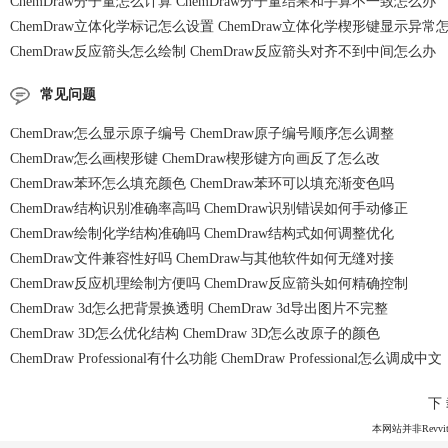
ChemDraw分子量怎么计算 ChemDraw分子量结果和手算不一致怎么办
ChemDraw立体化学标记怎么设置 ChemDraw立体化学楔形键显示异常
ChemDraw反应箭头怎么绘制 ChemDraw反应箭头对齐不到中间怎么办
常见问题
ChemDraw怎么显示原子编号 ChemDraw原子编号顺序怎么调整
ChemDraw怎么画楔形键 ChemDraw楔形键方向画反了怎么改
ChemDraw苯环怎么填充颜色 ChemDraw苯环可以填充渐变色吗
ChemDraw结构识别准确率高吗 ChemDraw识别错误如何手动修正
ChemDraw绘制化学结构准确吗 ChemDraw结构式如何调整优化
ChemDraw文件兼容性好吗 ChemDraw与其他软件如何无缝对接
ChemDraw反应机理绘制方便吗 ChemDraw反应箭头如何精确控制
ChemDraw 3d怎么把背景换透明 ChemDraw 3d导出图片不完整
ChemDraw 3D怎么优化结构 ChemDraw 3D怎么改原子的颜色
ChemDraw Professional有什么功能 ChemDraw Professional怎么调成中文
下
本网站并非Revvit