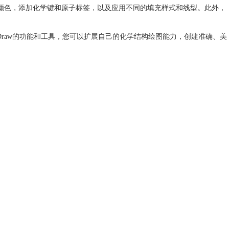
和颜色，添加化学键和原子标签，以及应用不同的填充样式和线型。此外，
emDraw的功能和工具，您可以扩展自己的化学结构绘图能力，创建准确、美