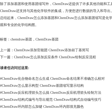
除了添加基团和使用基团缩写外，ChemDraw还提供了许多其他功能
ChemDraw还支持与其他化学软件的集成，方便您进行数据的导入和导出
总结起来，ChemDraw怎么添加基团和ChemDraw怎么添加基团缩
观和专业的化学结构图。
标签：
chemdraw基团
，
ChemDraw基团
上一篇：
ChemDraw添加官能团 ChemDraw添加叔丁基简写
下一篇：
ChemDraw怎么添加反应条件 ChemDraw绘制反应流程
读者也访问过这里:
#
ChemDraw化合物命名怎么生成 ChemDraw命名结果不准确怎么校对
#
ChemDraw怎么显示构型 ChemDraw基团缩写显示结构
#
ChemDraw反应机理箭头怎么搞 ChemDraw反应机理箭头绘制方法
#
ChemDraw结构式编号与导出规范 ChemDraw结构式自动编号技巧
#
ChemDraw环内部怎么加键 ChemDraw环内部填充颜色