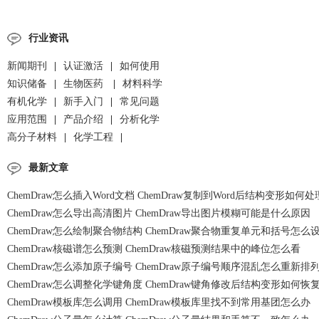
行业资讯
新闻期刊
|
认证激活
|
如何使用
知识储备
|
生物医药
|
材料科学
有机化学
|
新手入门
|
常见问题
应用范围
|
产品介绍
|
分析化学
高分子材料
|
化学工程
|
最新文章
ChemDraw怎么插入Word文档 ChemDraw复制到Word后结构变形如何处
ChemDraw怎么导出高清图片 ChemDraw导出图片模糊可能是什么原因
ChemDraw怎么绘制聚合物结构 ChemDraw聚合物重复单元和括号怎么
ChemDraw核磁谱怎么预测 ChemDraw核磁预测结果中的峰位怎么看
ChemDraw怎么添加原子编号 ChemDraw原子编号顺序混乱怎么重新排
ChemDraw怎么调整化学键角度 ChemDraw键角修改后结构变形如何恢
ChemDraw模板库怎么调用 ChemDraw模板库里找不到常用基团怎么办