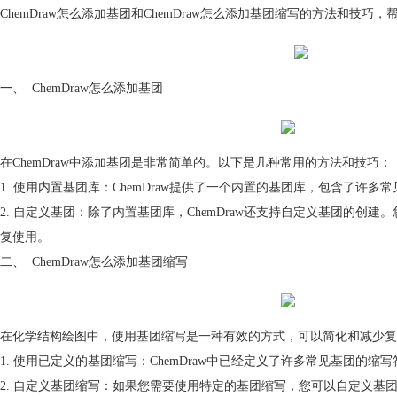
ChemDraw怎么添加基团和ChemDraw怎么添加基团缩写的方法和技
一、
ChemDraw怎么添加基团
在ChemDraw中添加基团是非常简单的。以下是几种常用的方法和技巧：
1. 使用内置基团库：ChemDraw提供了一个内置的基团库，包含
2. 自定义基团：除了内置基团库，ChemDraw还支持自定义基团
复使用。
二、
ChemDraw怎么添加基团缩写
在化学结构绘图中，使用基团缩写是一种有效的方式，可以简化和减少复杂
1. 使用已定义的基团缩写：ChemDraw中已经定义了许多常见基团
2. 自定义基团缩写：如果您需要使用特定的基团缩写，您可以自定义基