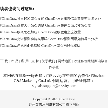
前版本的一些bug和界面问题，确保你能获得更好的使用体验。
读者也访问过这里:
如果以上步骤没有解决问题，那么可能是工具栏被意外拖出了软件窗口。
此时，你可以尝试重置软件的界面设置。在“视图”菜单中找到并点击“重
#
ChemDraw导出PNG怎么设置 ChemDraw导出PNG后背景变白怎么办
置工具栏”选项，软件会自动将工具栏恢复到默认的位置和大小。
#
ChemDraw画布大小怎么调整 ChemDraw整体页面尺寸怎么改
#
ChemDraw线条怎么加粗 ChemDraw键线宽度怎么设置
#
ChemDraw光谱预测功能实用吗 ChemDraw预测图谱如何导出分析
#
ChemDraw怎么画d-氨基酸 ChemDraw怎么画球棍模型
下 载
|
产 品
|
应 用
|
支 持
|
关于我们
|
网站地图
| 欢迎各位经销商洽谈合
作事宜
本网站并非Revvity创建，由Revvity在中国的合作伙伴Suzhou
C&J Marketing Co.,Ltd. 创建运营。可验证邮箱：
signals.support@revvity.com
Copyright © 2026
ChemDraw
苏州苏杰思网络有限公司旗下网站