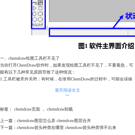
一、chemdraw绘图工具栏不见了
当你打开ChemDraw软件时，如果发现绘图工具栏不见了，不要着急，可
能有以下几种常见原因导致了这种情况：
1.工具栏被意外关闭：有时候，在使用ChemDraw的过程中，可能会误操
作导致工具栏被关闭。这时候，你可以通过简单的步骤将它重新显示出
展开阅读全文
来。
︾
解决方法：在ChemDraw菜单栏中，选择"视图"，然后找到"工具栏"选
项。在下拉菜单中，勾选"绘图工具栏"，即可让绘图工具栏重新出现在软
标签：
chemdraw页面
，
chemdraw卸载
件界面上。
2.软件版本问题：如果你使用的是较旧的ChemDraw版本，可能会出现某
上一篇：
chemdraw图层怎么弄 chemdraw图层合并
些界面显示异常的情况，其中包括工具栏不显示。
下一篇：
chemdraw箭头种类在哪里 chemdraw箭头种类弹不出来
解决方法：考虑升级到最新版本的ChemDraw软件，新版本通常修复了之