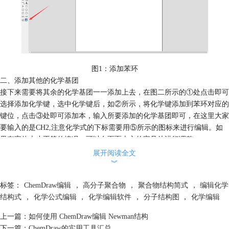
图1：添加苯环
二、添加其他的化学基团
接下来需要将其余的化学基团一一添加上去，在图二所示的①处点击即可
选择添加化学键，选中化学键后，如②所示，将化学键添加到苯环对应的
键位，点击③处即可添加本，输入所要添加的化学基团即可，在这里大家
要输入的是CH2,注意化学式的下标需要用⑤所示的图标来进行编辑。如
果有字体大小不等的情况，可以在页面上方的字号处进行调整。
展开阅读全文
︾
标签：
ChemDraw编辑
，
高分子聚合物
，
聚合物结构简式
，
编辑化学
结构式
，
化学公式编辑
，
化学编辑软件
，
分子结构图
，
化学编辑
上一篇：
如何使用 ChemDraw编辑 Newman结构
下一篇：
ChemDraw的实用工具汇总