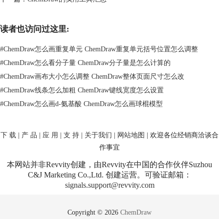
读者也访问过这里:
图2：添加化学基团
#
ChemDraw怎么画重复单元 ChemDraw重复单元括号位置怎么调整
三、插入括号
#
ChemDraw怎么看分子量 ChemDraw分子量是怎么计算的
高分子聚合物的最大的特点之一就是结构简式中含有括号。工具栏中点击
#
ChemDraw画布大小怎么调整 ChemDraw整体页面尺寸怎么改
基元工具即可添加括号，单击基元工具后再单击需要添加括号的化学键，
即页面中的蓝色标识处，即可将括号插入。
#
ChemDraw线条怎么加粗 ChemDraw键线宽度怎么设置
#
ChemDraw怎么画d-氨基酸 ChemDraw怎么画球棍模型
下 载
|
产 品
|
应 用
|
支 持
|
关于我们
|
网站地图
| 欢迎各位经销商洽谈合
作事宜
本网站并非Revvity创建，由Revvity在中国的合作伙伴Suzhou
C&J Marketing Co.,Ltd. 创建运营。可验证邮箱：
signals.support@revvity.com
Copyright © 2026
ChemDraw