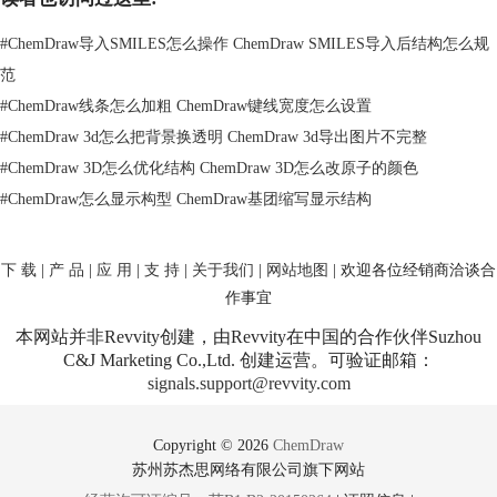
按钮。
#
ChemDraw导入SMILES怎么操作 ChemDraw SMILES导入后结构怎么规
范
#
ChemDraw线条怎么加粗 ChemDraw键线宽度怎么设置
图3：在工具栏显示颜色按钮
#
ChemDraw 3d怎么把背景换透明 ChemDraw 3d导出图片不完整
步骤二
利用选取工具，双击化合物任何部位，选取化合物，此时选中的
#
ChemDraw 3D怎么优化结构 ChemDraw 3D怎么改原子的颜色
化合物周围被蓝色框。
#
ChemDraw怎么显示构型 ChemDraw基团缩写显示结构
下 载
|
产 品
|
应 用
|
支 持
|
关于我们
|
网站地图
| 欢迎各位经销商洽谈合
作事宜
本网站并非Revvity创建，由Revvity在中国的合作伙伴Suzhou
C&J Marketing Co.,Ltd. 创建运营。可验证邮箱：
signals.support@revvity.com
图4：选中化合物结构
Copyright © 2026
ChemDraw
ChemDraw作为专业的化学绘图软件，也可以用来画聚合物，具体教程可
苏州苏杰思网络有限公司旗下网站
参考：
如何用ChemDraw绘制高分子化合物聚苯乙烯
。