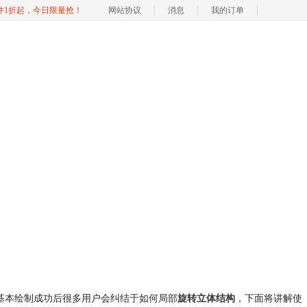
软件1折起，今日限量抢！
网站协议
消息
我的订单
分方便。但是在基本绘制成功后很多用户会纠结于如何局部
旋转立体结构
，下面将讲解使