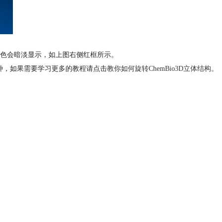
颜色会暗淡显示，如上图右侧红框所示。
有很多种，如果需要学习更多的教程请点击
教你如何旋转ChemBio3D立体结构
。