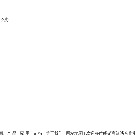
怎么办
 载
|
产 品
|
应 用
|
支 持
|
关于我们
|
网站地图
| 欢迎各位经销商洽谈合作