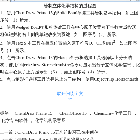
绘制立体化学结构的过程图
1、使用ChemDraw Prime 15的Solid Bond单键工具绘制基本结构，如上图
序号（1）所示。
2、使用Wedged Bond楔形粗体键工具在中心原子位置向下拖拉生成楔形
粗体键并将右上侧的单键改变为双键，如上图序号（2）所示。
2
3、使用Text文本工具在相应位置输入原子符号O、OH和NH
，如上图序
号（3）所示。
4、点击ChemDraw Prime 15的Marque矩形框选择工具选择以上分子结
构，使用Object/Show Stereochemistry命令可显示出分子立体化学信息，此
时在中心原子上方显示出（S），如上图序号（4）所示。
5、点击矩形框选择工具选择以上分子结构，使用Object/Flip Horizontal命
令将分子进行水平翻转，此时在中心原子上方显示出(R)，如上图序号
（5）所示。
展开阅读全文
︾
6、点击矩形框选择工具选择以上分子结构，按住Alt键的同时使用
Object/Rotate 180° Vertical命令将分子构型进行垂直翻转，此外需要将楔
标签：
ChemDraw Prime 15
，
ChemOffice 15
，
ChemDraw化学工具
，
形粗体键改变为楔形间隔键，如上图序号（6）所示。
化学结构软件
，
化学结构示意图
以上就是使用ChemDraw Prime 15绘制立体化学结构的详细教程，如果需
要学习更多ChemDraw化学工具的使用技巧请点击
如何在Excel中添加
上一篇：
ChemDraw Prime 15五步绘制环己烷中间体
ChemOffice加载项
。
下一篇：
使用ChemOffice 15预测诺氟沙星NMR谱