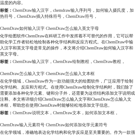
温度的内容。
标签：
ChemDraw输入汉字
，
chemdraw输入序列号
，
如何输入摄氏度
，
加
热符号
，
ChemDraw插入特殊符号
，
ChemDraw符号
，
ChemDraw如何输入汉字 ChemDraw怎么输入英文字母
化学绘图软件ChemDraw在科研工作中发挥着不可替代的作用，它可以帮
助化学工作者轻松地绘制各种化学结构和反应方程式。在ChemDraw中输
入汉字和英文字母是常见的操作，本文将介绍ChemDraw如何输入汉字和
英文字母。
标签：
ChemDraw输入汉字
，
ChemDraw绘制教程
，
ChemDraw教程
，
ChemDraw怎么输入文字 ChemDraw怎么输入文本框
在化学领域，ChemDraw作为一款功能强大的绘图软件，广泛应用于绘制
化学结构、反应和方程式。在使用ChemDraw绘制化学结构时，我们除了
需要添加各种化学元素、键和分子外，还需要为这些结构添加文字说明或
注释。本文将详细介绍ChemDraw怎么输入文字和ChemDraw怎么输入文
本框，帮助您在使用ChemDraw时能够轻松地添加文字信息。
标签：
ChemDraw说明文本
，
ChemDraw文本
，
如何添加文本框
，
ChemDraw输入元素符号 ChemDraw如何添加化学元素符号
在化学领域，准确地表达化学结构和化学反应是至关重要的。作为一款强