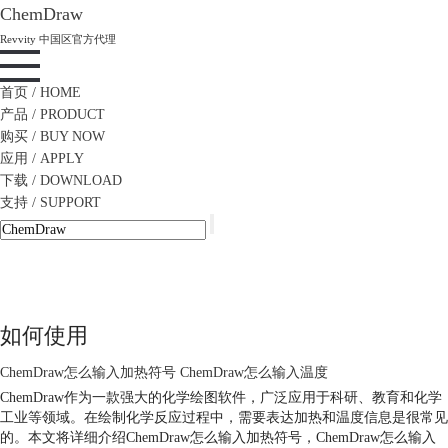
ChemDraw
Revvity 中国区官方代理
首页
/ HOME
产品
/ PRODUCT
购买
/ BUY NOW
应用
/ APPLY
下载
/ DOWNLOAD
支持
/ SUPPORT
如何使用
ChemDraw怎么输入加热符号 ChemDraw怎么输入温度
ChemDraw作为一款强大的化学绘图软件，广泛应用于科研、教育和化学
工业等领域。在绘制化学反应过程中，需要表达加热和温度信息是很常见
的。本文将详细介绍ChemDraw怎么输入加热符号，ChemDraw怎么输入