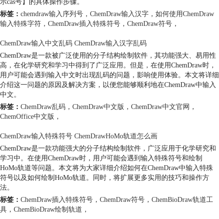
示cas号】的具体操作步骤。
标签：
chemdraw输入序列号
，
ChemDraw输入汉字
，
如何使用ChemDraw
输入特殊字符
，
ChemDraw插入特殊符号
，
ChemDraw符号
，
ChemDraw输入中文乱码 ChemDraw输入汉字乱码
ChemDraw是一款被广泛使用的分子结构绘制软件，其功能强大、易用性
高，在化学研究和学习中得到了广泛应用。但是，在使用ChemDraw时，
用户可能会遇到输入中文时出现乱码的问题，影响使用体验。本文将详细
介绍这一问题的原因及解决方案，以便您能够顺利地在ChemDraw中输入
中文。
标签：
ChemDraw乱码
，
ChemDraw中文版
，
ChemDraw中文官网
，
ChemOffice中文版
，
ChemDraw输入特殊符号 ChemDrawHoMo轨道怎么画
ChemDraw是一款功能强大的分子结构绘制软件，广泛应用于化学研究和
学习中。在使用ChemDraw时，用户可能会遇到输入特殊符号和绘制
HoMo轨道等问题。本文将为大家详细介绍如何在ChemDraw中输入特殊
符号以及如何绘制HoMo轨道。同时，将扩展更多实用的技巧和操作方
法。
标签：
ChemDraw插入特殊符号
，
ChemDraw符号
，
ChemBioDraw轨道工
具
，
ChemBioDraw绘制轨道
，