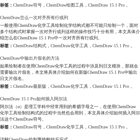
标签：
ChemDraw符号
，
ChemDraw绘图工具
，
ChemDraw 15.1 Pro
，
ChemDraw怎么一次对齐所有行或列
一般使用ChemDraw化学工具绘制化学结构式都不可能只绘制一个，面对
多个结构式时掌握一次对齐行或列这样的操作技巧十分有用，本文具体介
绍怎么在ChemDraw 15.1 Pro中一次对齐所有行或列。
标签：
ChemDraw结构式
，
ChemDraw化学工具
，
ChemDraw 15.1 Pro
，
ChemDraw中输出片假名的方法
如果绘制者在使用ChemDraw化学工具的过程中涉及到日文模块，那就会
需要输出片假名，本文将具体介绍如何在新版ChemDraw 15.1 Pro中输出
日文片假名。
标签：
ChemDraw最新版
，
ChemDraw化学工具
，
ChemDraw 15.1 Pro
，
ChemDraw 15.1 Pro如何插入阿尔法
阿尔法（α）是理工学科中经常用到的希腊字母之一，在使用ChemDraw
化学工具绘制结构式的过程中当然也会用到，本文具体介绍如何插入阿尔
法这个ChemDraw符号。
标签：
ChemDraw符号
，
ChemDraw化学工具
，
ChemDraw 15.1 Pro
，
详解ChemDraw绘制重铬酸铵反应式