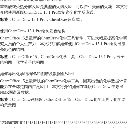
重铬酸铵受热分解反应是典型的火焰反应，可以产生美丽的火花，本文将
介绍使用新版ChemDraw 15.1 Pro绘制这个化学反应式。
标签：
ChemDraw 15.1 Pro
，
ChemDraw反应式
，
使用ChemDraw 15.1 Pro绘制彩色结构
ChemOffice 15是最新的ChemDraw化学工具套件，可以大幅度提高化学研
究人员的个人生产力，本文将讲解如何使用ChemDraw 15.1 Pro绘制出漂
亮彩色的结构。
标签：
ChemOffice 15
，
ChemDraw化学工具
，
ChemDraw 15.1 Pro
，
分子
结构图
，
化学分子结构图
，
如何导出化学结构NMR图谱及数据至Word
ChemOffice 15是最新版的ChemDraw化学工具，因其出色的化学数据计算
能力在全球范围内广泛应用，本文将介绍如何在新版ChemDraw 中导出
NMR图谱及数据。
标签：
ChemDraw破解版
，
ChemOffice 15
，
ChemDraw化学工具
，
化学结
构示意图
，
1
2
3
4
5
6
7
8
9
10
11
12
13
14
15
16
17
18
19
20
21
22
23
24
25
26
27
28
29
30
31
32
33
34
35
36
3