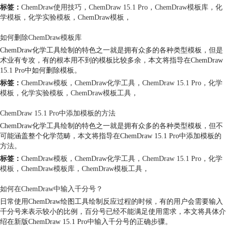
标签：
ChemDraw使用技巧
，
ChemDraw 15.1 Pro
，
ChemDraw模板库
，
化
学模板
，
化学实验模板
，
ChemDraw模板
，
如何删除ChemDraw模板库
ChemDraw化学工具绘制的特色之一就是拥有众多的各种类型模板，但是
术业有专攻，有的根本用不到的模板比较多余，本文将指导在ChemDraw
15.1 Pro中如何删除模板。
标签：
ChemDraw模板
，
ChemDraw化学工具
，
ChemDraw 15.1 Pro
，
化学
模板
，
化学实验模板
，
ChemDraw模板工具
，
ChemDraw 15.1 Pro中添加模板的方法
ChemDraw化学工具绘制的特色之一就是拥有众多的各种类型模板，但不
可能涵盖整个化学范畴，本文将指导在ChemDraw 15.1 Pro中添加模板的
方法。
标签：
ChemDraw模板
，
ChemDraw化学工具
，
ChemDraw 15.1 Pro
，
化学
模板
，
ChemDraw模板库
，
ChemDraw模板工具
，
如何在ChemDraw中输入千分号？
日常使用ChemDraw绘图工具绘制反应过程的时候，有的用户会需要输入
千分号来表示较小的比例，百分号已经不能满足使用需求，本文将具体介
绍在新版ChemDraw 15.1 Pro中输入千分号的正确步骤。