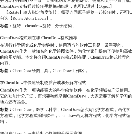
旁边结构的重心不一致，直接拖动又容易把键长、键角和文字位置弄乱。
ChemDraw支持通过旋转手柄拖动结构，也可以通过【Object】
→【Rotate】输入指定角度旋转；需要连同原子标签一起旋转时，还可以
勾选【Rotate Atom Labels】。
标签：
旋转
，
chemdraw旋转
，
分子结构
，
ChemDraw格式刷在哪 ChemDraw格式推荐
在进行科学研究或化学实验时，使用适当的软件工具是非常重要的。
ChemDraw作为一款知名的化学绘图软件，为化学家们提供了便捷和高效
的绘图功能。本文将介绍ChemDraw格式刷在哪，ChemDraw格式推荐的
内容。
标签：
ChemDraw绘图工具
，
ChemDraw工作区
，
在ChemDraw中快速绘制物质合成和分解方程式
ChemDraw作为一项功能强大的科学绘制软件，在化学领域被广泛使用。
它的功能十分广泛，而想要熟练掌握ChemDraw，大家需要了解和学习的
地方还有很多。
标签：
ChemDraw
，
医学
，
科学
，
ChemDraw怎么写化学方程式
，
画化学
方程式
，
化学方程式编辑软件
，
chemdraw画无机方程式
，
化学方程式编
辑
，
如何在ChemDraw中绘制动物细胞分裂示意图