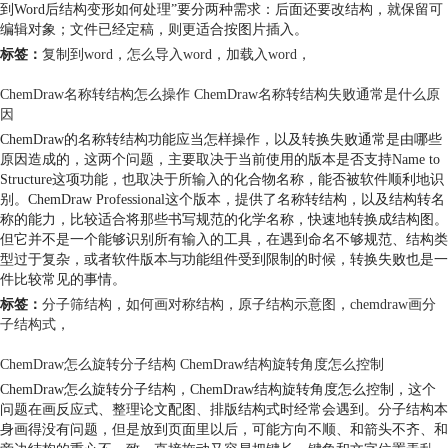
到Word后结构变形如何处理”要分两种需求：后面还要改结构，就保留可
编辑对象；文件已经定稿，则更适合按图片插入。
标签：
复制到word
，
怎么导入word
，
加载入word
，
ChemDraw名称转结构怎么操作 ChemDraw名称转结构失败通常是什么原
因
ChemDraw的名称转结构功能应当怎样操作，以及转换失败通常是由哪些
原因造成的，这两个问题，主要取决于当前使用的版本是否支持Name to
Structure这项功能，也取决于所输入的化合物名称，能否被软件顺利地识
别。ChemDraw Professional这个版本，提供了名称转结构，以及结构转名
称的能力，比较适合将那些书写规范的化学名称，快速地转换成结构图。
但它并不是一个能够识别所有输入的工具，在遇到命名不够规范、结构类
型过于复杂，或者软件版本与功能组件受到限制的时候，转换失败也是一
件比较常见的事情。
标签：
分子筛结构
，
如何画对称结构
，
原子结构示意图
，
chemdraw画分
子结构式
，
ChemDraw怎么旋转分子结构 ChemDraw结构旋转角度怎么控制
ChemDraw怎么旋转分子结构，ChemDraw结构旋转角度怎么控制，这个
问题在画反应式、整理论文配图、排版结构式时经常会遇到。分子结构本
身画得没有问题，但是放到页面里以后，可能方向不顺、和箭头不齐、和