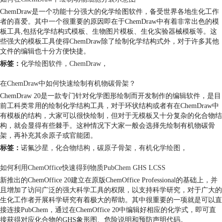
ChemDraw是一个功能十分强大的化学绘图软件，备受世界各地生化工作
者的喜爱。其中一个很重要的原因即在于ChemDraw中有着非常出色的模
板工具,包括化学结构式模板、生物图片模板、生化实验器械模板等。这
些强大的模板工具使得ChemDraw除了绘制化学结构式外，对于许多其他
文件的编辑也十分方便快捷。
标签：
化学绘图软件
，
ChemDraw
，
在ChemDraw中如何快速绘制有机物碳骨架？
ChemDraw 20是一款专门针对化学图形绘制而开发制作的编辑软件，是目
前工科类常用的绘制化学结构工具，对于环状结构或者有在ChemDraw中
有模板的结构，大家可以很快绘制，但对于无模板又十分复杂的化合物结
构，就会显得有些棘手。这种情况下大家一般会选择先绘制有机物碳骨
架，再补充其余原子或官能团。
标签：
诺氟沙星
，
化合物结构
，
碳原子骨架
，
有机化学绘图
，
如何利用ChemOffice快速得到物质PubChem GHS LCSS
新推出的ChemOffice 20建立在原版ChemOffice Professional的基础上，并
且增加了访问广泛的强大科学工具的权限，以支持科学研究，对于广大的
生化工作者开展科学研究有着极大的帮助。其中很重要的一项就是可以直
接连接PubChem，通过在ChemOffice 20中编辑好相应的化学式，即可直
接获得对应化合物的GHS象形图、危险说明和预防声明代码。