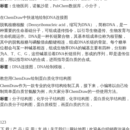
标签：
生物医药
，
诺氟沙星
，
PubChem数据库
，
小分子
，
在ChemDraw中快速地绘制DNA连接图
脱氧核糖核酸（Deoxyribonucleic acid，缩写为DNA），简称DNA，是一
种重要的生命基础分子，可组成遗传指令，以引导生物遗传、生物发育与
生命机能运作。DNA是一种长链聚合物，其基本组成单位称为核苷酸，
其中的脱氧核糖与磷酸借由酯键相连，组成DNA长链的骨架。每个糖单
位都会与某一种碱基相连，组成生物界DNA的碱基主要有四种，分别称
为A、T、C、G，这些碱基沿着DNA长链排列，形成的序列，即是遗传信
息，用以指导RNA的合成，进而指导蛋白质的合成。
标签：
DNA连接图
，
DNA绘制模板
，
教您用ChemDraw绘制蛋白质化学结构图
ChemDraw作为一款专业的化学结构绘制工具，接下来，小编将以自己绘
制简单蛋白质甘氨酸为例，向大家分享ChemDraw的一些使用方法。
标签：
分子结构图
，
化学分子结构图
，
化学结构图
，
蛋白质化学结构图
，
蛋白质分子结构图
，
蛋白质模型
，
画蛋白质的方法
，
1
2
3
下 载
|
产 品
|
应 用
|
支 持
|
关于我们
|
网站地图
| 欢迎各位经销商洽谈合