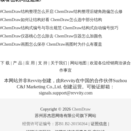
#
ChemDraw结构整理怎么开启 ChemDraw结构整理后键角跑偏怎么修
#
ChemDraw如何让结构好看 ChemDraw怎么选中部分结构
#
ChemDraw结构式编号与导出规范 ChemDraw结构式自动编号技巧
ChemDraw蓬罩工具
#
ChemDraw仪器桃心怎么除去 ChemDraw仪器怎么加颜色
局部或整体结构的选择还可以通过选择【蓬罩】或【套索】后，单双击窗
#
ChemDraw画图怎么保存 ChemDraw画图时为什么有覆盖
口中结构的一部分实现。
以上是关于ChemDraw选择工具的相关内容，选择工具操作比较简单，
ChemDraw中文官网拥有大量的ChemDraw教程，想了解更多关于
下 载
|
产 品
|
应 用
|
支 持
|
关于我们
|
网站地图
| 欢迎各位经销商洽谈合
ChemDraw教程的内容，点击
ChemDraw教程
即可获取。
作事宜
本网站并非Revvity创建，由Revvity在中国的合作伙伴Suzhou
C&J Marketing Co.,Ltd. 创建运营。可验证邮箱：
signals.support@revvity.com
Copyright © 2026
ChemDraw
苏州苏杰思网络有限公司旗下网站
经营许可证编号：苏B1.B2-20150264
|
证照信息
|