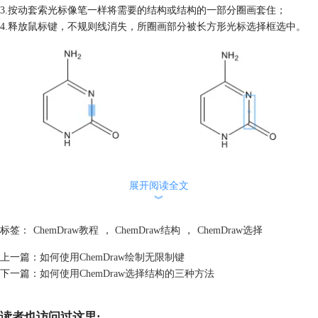
3.按动套索光标像笔一样将需要的结构或结构的一部分圈画套住；
4.释放鼠标键，不规则线消失，所圈画部分被长方形光标选择框选中。
ChemDraw套索工具
展开阅读全文
【蓬罩】工具更适用于整体选择，其方法：
︾
1.选择【蓬罩】工具；
2.将蓬罩光标在选择的结构处定位，并按下鼠标键；
标签：
ChemDraw教程
，
ChemDraw结构
，
ChemDraw选择
3.沿右下角方向按动光标通过结构，将需要的结构罩住；
上一篇：
如何使用ChemDraw绘制无限制键
4.释放鼠标键，所圈画部分被光标选择框选中。
下一篇：
如何使用ChemDraw选择结构的三种方法
读者也访问过这里: