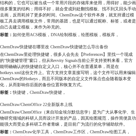
结构的，它也可以被当成一个常用片段的存储库来使用，用得好，能少画
很多重复的结构；用得不好，就会变成到处翻找模板、找不到又回头手动
去画，反而耗掉了更多的时间。ChemDraw这个软件本身，就支持通过模
板工具去调用模板文件，常用的基团，也是可以通过昵称、标签，或者是
自己去建立模板，来作为补充的。
标签：
如何使用ACS模板
，
DNA绘制模板
，
绘图模板
，
模板库
，
ChemDraw快捷键在哪里改 ChemDraw快捷键怎么导出备份
在ChemDraw里处理快捷键，很多人会先去【Preferences】里找一个现成
的“快捷键管理”窗口，但从Revvity Signals当前公开支持资料来看，官方
能明确确认的快捷键自定义入口，核心并不在普通菜单，而是在
hotkeys.xml这份文件上。官方支持文章直接写明，这个文件可以用来编辑
ChemDraw的Hotkeys，而且不同版本的自定义文件落点也会随着版本变
化，从而影响你后面的备份位置和恢复方式。
标签：
快捷键
，
ChemDraw快捷键
，
ChemDraw/ChemOffice 22全新版本上线
ChemDraw/ChemOffice（来自珀金埃尔默信息学）是为广大从事化学、生
物研究领域的科研人员而设计开发的产品，因其绘图规范，操作简便及功
能强大而受众多科研工作者青睐，是目前广为流行的化学辅助软件。
标签：
ChemDraw化学工具
，
ChemDraw工作区
，
ChemDraw绘图工具
，