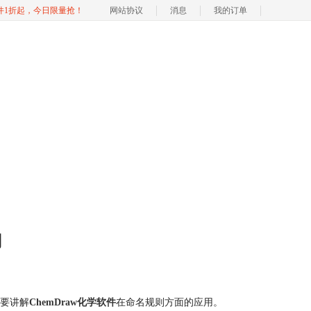
软件1折起，今日限量抢！
网站协议
消息
我的订单
用
主要讲解
ChemDraw化学软件
在命名规则方面的应用。