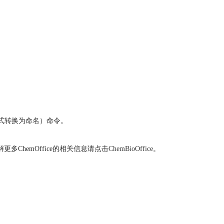
e（由结构式转换为命名）命令。
ChemOffice的相关信息请点击
ChemBioOffice
。