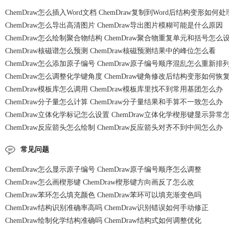
ChemDraw怎么插入Word文档 ChemDraw复制到Word后结构变形如何处
ChemDraw怎么导出高清图片 ChemDraw导出图片模糊可能是什么原因
ChemDraw怎么绘制聚合物结构 ChemDraw聚合物重复单元和括号怎么
ChemDraw核磁谱怎么预测 ChemDraw核磁预测结果中的峰位怎么看
ChemDraw怎么添加原子编号 ChemDraw原子编号顺序混乱怎么重新排
ChemDraw怎么调整化学键角度 ChemDraw键角修改后结构变形如何恢
ChemDraw模板库怎么调用 ChemDraw模板库里找不到常用基团怎么办
ChemDraw分子量怎么计算 ChemDraw分子量结果和手算不一致怎么办
ChemDraw立体化学标记怎么设置 ChemDraw立体化学楔形键显示异常
ChemDraw反应箭头怎么绘制 ChemDraw反应箭头对齐不到中间怎么办
常见问题
ChemDraw怎么显示原子编号 ChemDraw原子编号顺序怎么调整
ChemDraw怎么画楔形键 ChemDraw楔形键方向画反了怎么改
ChemDraw苯环怎么填充颜色 ChemDraw苯环可以填充渐变色吗
ChemDraw结构识别准确率高吗 ChemDraw识别错误如何手动修正
ChemDraw绘制化学结构准确吗 ChemDraw结构式如何调整优化