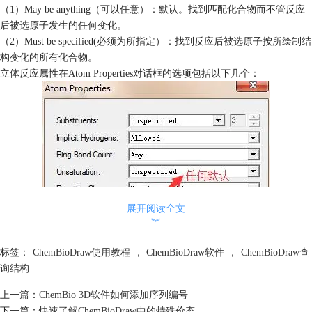
（1）May be anything（可以任意）：默认。找到匹配化合物而不管反应
后被选原子发生的任何变化。
（2）Must be specified(必须为所指定）：找到反应后被选原子按所绘制结
构变化的所有化合物。
立体反应属性在Atom Properties对话框的选项包括以下几个：
展开阅读全文
︾
标签：
ChemBioDraw使用教程
，
ChemBioDraw软件
，
ChemBioDraw查
询结构
上一篇：
ChemBio 3D软件如何添加序列编号
立体反应在Atom Properties对话框的选项
下一篇：
快速了解ChemBioDraw中的特殊价态
（1）Any（任何默认）：找出忽略被选原子的里体会下反应的所有化合