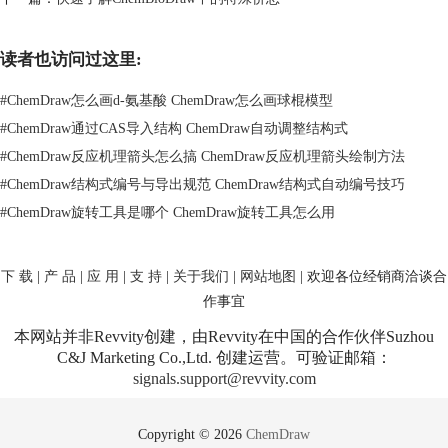
物。
（2）Invertion（反向）：找到反应后被选原子变成反向立体构型的所有
读者也访问过这里:
化合物。
（3）Retention（保留）：找到反应后被选原子的立体构型不发生变化的
#
ChemDraw怎么画d-氨基酸 ChemDraw怎么画球棍模型
所有化合物。
#
ChemDraw通过CAS导入结构 ChemDraw自动调整结构式
通过上述教程，相信大家已经充分了解ChemBioDraw软件中的反应变化、
#
ChemDraw反应机理箭头怎么搞 ChemDraw反应机理箭头绘制方法
立体反应属性。掌握更多ChemBioDraw查询结构技巧可以帮助用户更加高
效地编辑化学结构。如需了解更多相关ChemBioDraw使用教程请点击
快速
#
ChemDraw结构式编号与导出规范 ChemDraw结构式自动编号技巧
了解ChemBioDraw中的隐含氢和环键数
、
快速了解ChemBioDraw中的取代
#
ChemDraw旋转工具是哪个 ChemDraw旋转工具怎么用
基属性
。
下 载
|
产 品
|
应 用
|
支 持
|
关于我们
|
网站地图
| 欢迎各位经销商洽谈合
作事宜
本网站并非Revvity创建，由Revvity在中国的合作伙伴Suzhou
C&J Marketing Co.,Ltd. 创建运营。可验证邮箱：
signals.support@revvity.com
Copyright © 2026
ChemDraw