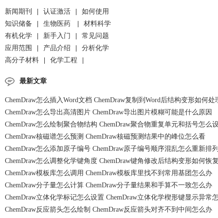
新闻期刊
|
认证激活
|
如何使用
知识储备
|
生物医药
|
材料科学
有机化学
|
新手入门
|
常见问题
应用范围
|
产品介绍
|
分析化学
高分子材料
|
化学工程
|
最新文章
ChemDraw怎么插入Word文档 ChemDraw复制到Word后结构变形如何处
ChemDraw怎么导出高清图片 ChemDraw导出图片模糊可能是什么原因
ChemDraw怎么绘制聚合物结构 ChemDraw聚合物重复单元和括号怎么
ChemDraw核磁谱怎么预测 ChemDraw核磁预测结果中的峰位怎么看
ChemDraw怎么添加原子编号 ChemDraw原子编号顺序混乱怎么重新排
ChemDraw怎么调整化学键角度 ChemDraw键角修改后结构变形如何恢
ChemDraw模板库怎么调用 ChemDraw模板库里找不到常用基团怎么办
ChemDraw分子量怎么计算 ChemDraw分子量结果和手算不一致怎么办
ChemDraw立体化学标记怎么设置 ChemDraw立体化学楔形键显示异常
ChemDraw反应箭头怎么绘制 ChemDraw反应箭头对齐不到中间怎么办