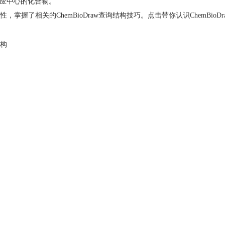
是反应中心的化合物。
性，掌握了相关的ChemBioDraw查询结构技巧。点击
带你认识ChemBio
结构