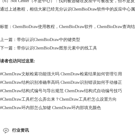
（6）Not Center（不是中心）：找到被选键在反应中可被改变，但不
通过上述教程，相信大家已经充分认识ChemBioDraw软件中的反应中心属
标签：
ChemBioDraw使用教程
，
ChemBioDraw软件
，
ChemBioDraw查询
上一篇：
带你认识ChemBioDraw中的键类型
下一篇：
带你认识ChemBioDraw图形元素中的线工具
读者也访问过这里:
#
ChemDraw文献检索功能强大吗 ChemDraw检索结果如何管理引用
#
ChemDraw结构识别准确率高吗 ChemDraw识别错误如何手动修正
#
ChemDraw结构式编号与导出规范 ChemDraw结构式自动编号技巧
#
ChemDraw工具栏怎么弄出来？ChemDraw工具栏怎么设置方向
#
ChemDraw环内部怎么加键 ChemDraw环内部填充颜色
行业资讯