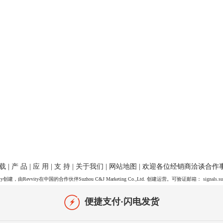
 载
|
产 品
|
应 用
|
支 持
|
关于我们
|
网站地图
| 欢迎各位经销商洽谈合作
y创建，由Revvity在中国的合作伙伴Suzhou C&J Marketing Co.,Ltd. 创建运营。可验证邮箱：
signals.s
便捷支付·闪电发货