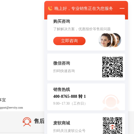
晚上
好，
专业销售正在为您服务
购买咨询
了解解决方案，优惠报价等售前问题
立即咨询
微信咨询
扫码快速咨询
销售热线
400-8765-888 转 1
事宜
9:00~17:30（工作日）
upport@revvity.com
售后无忧·服务保障
麦软商城
扫码关注麦软公众号