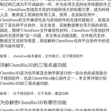
制过程已成为不可或缺的一环。作为全球主流的化学绘图软件之
一，ChemDraw凭借其丰富的功能和强大的绘图引擎，成为科研
人员、教师及工程师的常用工具。然而，在实际应用中，
ChemDraw的文件兼容性及与其他软件的无缝对接能力，直接决
定了其在跨平台协作、论文发表、实验数据整合等方面的表现。
因此，围绕“ChemDraw文件兼容性好吗，ChemDraw与其他软件
如何无缝对接”这一问题，本文将从功能适配、文件格式支持、
数据交互流程等维度，系统解析ChemDraw在跨平台协作中的优
势与操作细节。
标签：
chemdraw版本兼容
，
文件格式
，
分子模拟软件
详解ChemBio3D的三项卓越功能
ChemBio3D是为化学家及生物学家设计的一款出色的桌面版
分
子模拟软件
，也是ChemOffice核心插件之一，本文将详细介绍
ChemBio3D的三项卓越功能。
标签：
分子模拟软件
，
分子表面
，
覆盖结构
为你解密ChemBio3D有哪些功能
ChemBio3D是为化学家及生物学家设计的一款出色的桌面版
分