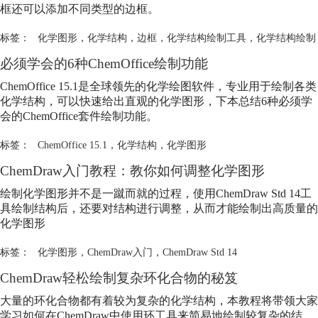
框还可以添加不同类型的边框。
标签：
化学图形
，
化学结构
，
边框
，
化学结构绘制工具
，
化学结构绘制
必须学会的6种ChemOffice绘制功能
ChemOffice 15.1是全球领先的化学绘图软件，专业用于绘制各类
化学结构，可以快速给出直观的
化学图形
，下本总结6种必须学
会的ChemOffice套件绘制功能。
标签：
ChemOffice 15.1
，
化学结构
，
化学图形
ChemDraw入门教程：教你如何调整
化学图形
绘制
化学图形
并不是一蹴而就的过程，使用ChemDraw Std 14工
具绘制结构后，还要对结构进行调整，从而才能绘制出高质量的
化学图形
标签：
化学图形
，
ChemDraw入门
，
ChemDraw Std 14
ChemDraw轻松绘制复杂环化合物的秘笈
大量的环化合物都有着较为复杂的化学结构，本教程将带领大家
学习如何在ChemDraw中使用环工具来简易地绘制较复杂的结