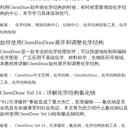
利用ChemDraw软件画化学结构的时候，有时候需要增加化学结
构的中心，本节学习具体添加技巧。
标签：
化学结构
，
增加结构中心
，
结构中心
，
化学结构绘制工具
，
化学
结构绘制
如何使用ChemBioDraw展开和调整化学结构
ChemDraw是一款专业的化学绘图软件，可以快捷地绘制和编辑
化学图形，广泛应用于基础化学、材料科学，生物医药等领域。
本教程将讲解ChemDraw如何展开和调整化学结构。
标签：
ChemDraw中文官网
，
化学结构
，
ChemBioDraw
，
化学结构绘制
工具
，
化学结构绘制
ChemDraw Std 14：详解化学结构氰化钠
“812天津爆炸”事故造成了重大伤亡，其泄漏物——氰化钠是否
会危及生命健康受到社会热议。本文将为您介绍什么氰化钠以及
如何使用ChemDraw Std 14绘制氰化钠结构。
标签：
ChemDraw Std 14
，
天津爆炸
，
氰化钠
，
化学结构绘制工具
，
化