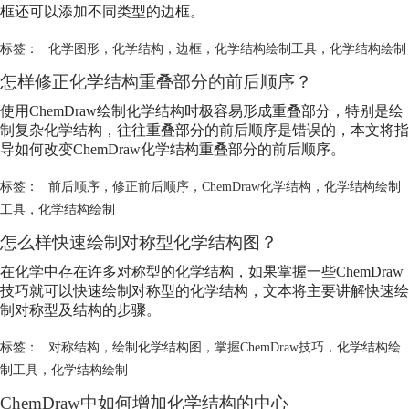
框还可以添加不同类型的边框。
标签：
化学图形
，
化学结构
，
边框
，
化学结构绘制工具
，
化学结构绘制
怎样修正化学结构重叠部分的前后顺序？
使用ChemDraw绘制化学结构时极容易形成重叠部分，特别是绘
制复杂化学结构，往往重叠部分的前后顺序是错误的，本文将指
导如何改变ChemDraw化学结构重叠部分的前后顺序。
标签：
前后顺序
，
修正前后顺序
，
ChemDraw化学结构
，
化学结构绘制
工具
，
化学结构绘制
怎么样快速绘制对称型化学结构图？
在化学中存在许多对称型的化学结构，如果掌握一些ChemDraw
技巧就可以快速绘制对称型的化学结构，文本将主要讲解快速绘
制对称型及结构的步骤。
标签：
对称结构
，
绘制化学结构图
，
掌握ChemDraw技巧
，
化学结构绘
制工具
，
化学结构绘制
ChemDraw中如何增加化学结构的中心