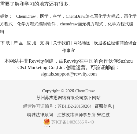
需要了解和学习的地方还有很多。
标签：
ChemDraw
，
医学
，
科学
，
ChemDraw怎么写化学方程式
，
画化学
方程式
，
化学方程式编辑软件
，
chemdraw画无机方程式
，
化学方程式编
辑
下 载
|
产 品
|
应 用
|
支 持
|
关于我们
|
网站地图
| 欢迎各位经销商洽谈合
作事宜
本网站并非Revvity创建，由Revvity在中国的合作伙伴Suzhou
C&J Marketing Co.,Ltd. 创建运营。可验证邮箱：
signals.support@revvity.com
Copyright © 2026
ChemDraw
苏州苏杰思网络有限公司旗下网站
经营许可证编号：苏B1.B2-20150264
|
证照信息
|
特聘法律顾问：江苏政纬律师事务所 宋红波
苏ICP备14036386号-40