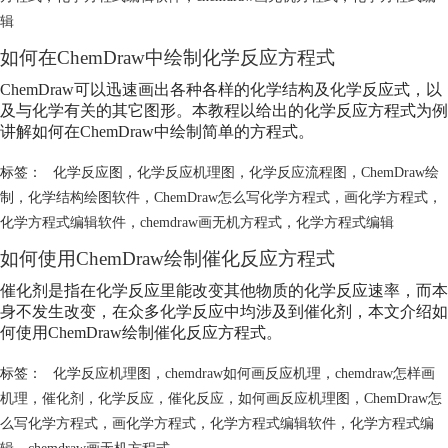
辑
如何在ChemDraw中绘制化学反应方程式
ChemDraw可以迅速画出各种各样的化学结构及化学反应式，以
及与化学有关的其它图形。本教程以给出的化学反应方程式为例
讲解如何在ChemDraw中绘制简单的方程式。
标签：
化学反应图
，
化学反应机理图
，
化学反应流程图
，
ChemDraw绘
制
，
化学结构绘图软件
，
ChemDraw怎么写化学方程式
，
画化学方程式
，
化学方程式编辑软件
，
chemdraw画无机方程式
，
化学方程式编辑
如何使用ChemDraw绘制催化反应方程式
催化剂是指在化学反应里能改变其他物质的化学反应速率，而本
身不发生改变，在众多化学反应中均涉及到催化剂，本文介绍如
何使用ChemDraw绘制催化反应方程式。
标签：
化学反应机理图
，
chemdraw如何画反应机理
，
chemdraw怎样画
机理
，
催化剂
，
化学反应
，
催化反应
，
如何画反应机理图
，
ChemDraw怎
么写化学方程式
，
画化学方程式
，
化学方程式编辑软件
，
化学方程式编
辑
，
chemdraw画无机方程式