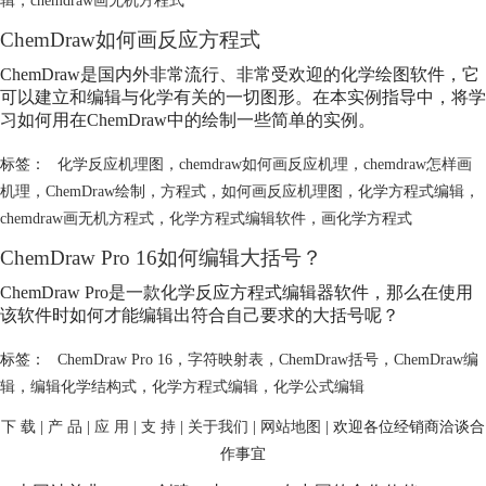
ChemDraw如何画反应方程式
ChemDraw是国内外非常流行、非常受欢迎的化学绘图软件，它
可以建立和编辑与化学有关的一切图形。在本实例指导中，将学
习如何用在ChemDraw中的绘制一些简单的实例。
标签：
化学反应机理图
，
chemdraw如何画反应机理
，
chemdraw怎样画
机理
，
ChemDraw绘制
，
方程式
，
如何画反应机理图
，
化学方程式编辑
，
chemdraw画无机方程式
，
化学方程式编辑软件
，
画化学方程式
ChemDraw Pro 16如何编辑大括号？
ChemDraw Pro是一款化学反应方程式编辑器软件，那么在使用
该软件时如何才能编辑出符合自己要求的大括号呢？
标签：
ChemDraw Pro 16
，
字符映射表
，
ChemDraw括号
，
ChemDraw编
辑
，
编辑化学结构式
，
化学方程式编辑
，
化学公式编辑
下 载
|
产 品
|
应 用
|
支 持
|
关于我们
|
网站地图
| 欢迎各位经销商洽谈合
作事宜