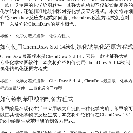
一款广泛使用的化学绘图软件，其强大的功能不仅能绘制复杂的
化学结构，还能精准地绘制和对齐化学反应方程式。本文将详细
介绍chemdraw反应方程式如何画，chemdraw反应方程式怎么对
齐，以及介绍ChemDraw的基本概念。
标签：
化学方程式编辑
，
化学方程式
如何使用ChemDraw Std 14绘制氯化钠氧化还原方程式
ChemDraw最新版本是ChemDraw Std 14，它是一款功能强大的
专业化学绘图软件。本文将介绍如何使用ChemDraw Std 14绘制
氯化钠氧化还原方程式。
标签：
化学方程式编辑
，
ChemDraw Std 14
，
ChemDraw最新版
，
化学方
程式编辑软件
，
二氧化碳分子模型
如何绘制苯甲酸的制备方程式
苯甲酸是在现代生活中应用较为广泛的一种化学物质，苯甲酸可
以由其他化学物质反应生成，本文将介绍如何在ChemDraw 15.1
Pro中绘制生成苯甲酸的制备方程式。
标签：
苯甲酸
，
苯甲酸制备方程式
，
高锰酸钾
，
化学方程式编辑
，
化学