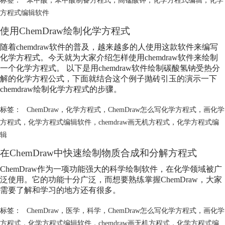
方程式编辑软件
使用ChemDraw绘制化学方程式
随着chemdraw软件的普及，越来越多的人使用这款软件来编写
化学方程式。今天就为大家介绍怎样使用chemdraw软件来绘制
一个化学方程式。 以下是用chemdraw软件绘制碳酸氢钠受热分
解的化学方程公式，下面就结合这个例子抛砖引玉的演示一下
chemdraw绘制化学方程式的步骤。
标签：
ChemDraw
，
化学方程式
，
ChemDraw怎么写化学方程式
，
画化学
方程式
，
化学方程式编辑软件
，
chemdraw画无机方程式
，
化学方程式编
辑
在ChemDraw中快速绘制物质合成和分解方程式
ChemDraw作为一项功能强大的科学绘制软件，在化学领域被广
泛使用。它的功能十分广泛，而想要熟练掌握ChemDraw，大家
需要了解和学习的地方还有很多。
标签：
ChemDraw
，
医学
，
科学
，
ChemDraw怎么写化学方程式
，
画化学
方程式
，
化学方程式编辑软件
，
chemdraw画无机方程式
，
化学方程式编