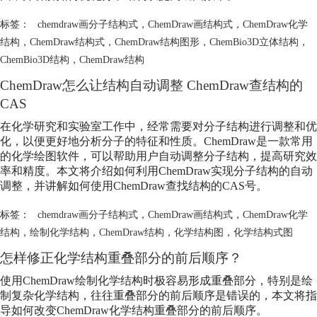
标签：
chemdraw画分子结构式
，
ChemDraw画结构式
，
ChemDraw化学
结构
，
ChemDraw结构式
，
ChemDraw结构图形
，
ChemBio3D立体结构
，
ChemBio3D结构
，
ChemDraw结构
ChemDraw怎么让结构自动调整 ChemDraw查结构的
CAS
在化学研究和实验室工作中，经常需要对分子结构进行调整和优
化，以便更好地分析分子的特征和性质。ChemDraw是一款常用
的化学绘图软件，可以帮助用户自动调整分子结构，提高研究效
率和精度。本文将介绍如何利用ChemDraw实现分子结构的自动
调整，并讲解如何使用ChemDraw查找结构的CAS号。
标签：
chemdraw画分子结构式
，
ChemDraw画结构式
，
ChemDraw化学
结构
，
绘制化学结构
，
ChemDraw结构
，
化学结构图
，
化学结构式图
怎样修正化学结构重叠部分的前后顺序？
使用ChemDraw绘制化学结构时极容易形成重叠部分，特别是绘
制复杂化学结构，往往重叠部分的前后顺序是错误的，本文将指
导如何改变
ChemDraw化学结构
重叠部分的前后顺序。