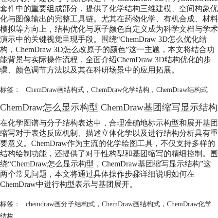
套件中的重要组成部分，提供了化学结构三维建模、空间构象优
化与图像输出的完整工具链。尤其在药物化学、有机合成、材料
模拟等方向上，结构优化与原子颜色自定义成为科学文档与学术
演示中的关键视觉呈现手段。围绕“ChemDraw 3D怎么优化结
构，ChemDraw 3D怎么改原子的颜色”这一主题，本文将结合功
能背景与实际操作流程，全面介绍ChemDraw 3D结构优化的步
骤、颜色调节方法以及其在科研场景中的应用拓展。
标签：
ChemDraw画结构式
，
ChemDraw化学结构
，
ChemDraw结构式
ChemDraw怎么显示构型 ChemDraw基团缩写显示结构
在化学图谱与分子结构表达中，合理准确地标示构型和展开基团
缩写对于表达反应机制、描述立体化学以及进行结构分析具有重
要意义。ChemDraw作为主流的化学绘图工具，不仅支持多样的
结构绘制功能，还提供了对手性构型和基团缩写的精细控制。围
绕“ChemDraw怎么显示构型，ChemDraw基团缩写显示结构”这
两个常见问题，本文将通过具体操作步骤详细说明如何在
ChemDraw中进行构型表示与基团展开。
标签：
chemdraw画分子结构式
，
ChemDraw画结构式
，
ChemDraw化学
结构