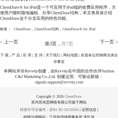
ChemDraw
® for iPad是一个可应用于iPad端的收费应用程序，方
便用户随时随地编辑、分享
ChemDraw
结构，本文将具体介绍
ChemDraw
这个分支应用的特色功能。
标签：
ChemDraw
，
ChemDraw结构
，
ChemDraw® for iPad
< 上一页
下一页 >
第3页，
共7页
下 载
|
产 品
|
应 用
|
支 持
|
关于我们
|
网站地图
| 欢迎各位经销商洽谈合
作事宜
本网站并非Revvity创建，由Revvity在中国的合作伙伴Suzhou
C&J Marketing Co.,Ltd. 创建运营。可验证邮箱：
signals.support@revvity.com
Copyright © 2026
ChemDraw
苏州苏杰思网络有限公司旗下网站
经营许可证编号：苏B1.B2-20150264
|
证照信息
|
特聘法律顾问：江苏政纬律师事务所 宋红波