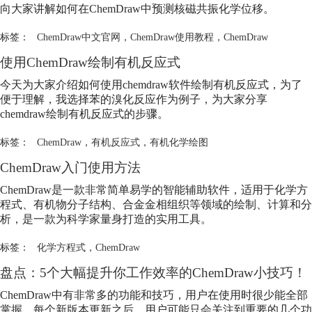
向大家讲解如何在
ChemDraw
中预测核磁共振化学位移。
标签：
ChemDraw中文官网
，
ChemDraw使用教程
，
ChemDraw
使用
ChemDraw
绘制有机反应式
今天为大家介绍如何使用chemdraw软件绘制有机反应式，为了
便于理解，我选择苯的溴化反应作为例子，为大家分享
chemdraw绘制有机反应式的步骤。
标签：
ChemDraw
，
有机反应式
，
有机化学绘图
ChemDraw
入门使用方法
ChemDraw
是一款非常简单易学的智能辅助软件，适用于化学方
程式、有机物分子结构、合金金相组织等领域的绘制、计算和分
析，是一款为科学家量身打造的实用工具。
标签：
化学方程式
，
ChemDraw
盘点：5个大幅提升你工作效率的
ChemDraw
小技巧！
ChemDraw
中有非常多的功能和技巧，用户在使用时很少能全部
掌握。每个新版本更新之后，用户可能只会关注到重要的几个功