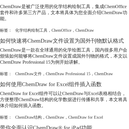
ChemDraw
是被广泛使用的化学结构绘制工具，集成ChemOffice
套件和许多第三方产品，文本将具体为您全面介绍
ChemDraw
功
能。
标签：
化学结构绘制工具
，
ChemOffice
，
ChemDraw
如何快速将
ChemDraw
文件设置为国外刊物默认格式
ChemDraw
是一款在全球通用的化学绘图工具，国内很多用户会
烦恼如何能够将
ChemDraw
文件设置成国外刊物的格式，本文以
ChemDraw
Professional 15为例开始讲解。
标签：
ChemDraw文件
，
ChemDraw Professional 15
，
ChemDraw
如何使用
ChemDraw
for Excel组件插入函数
ChemDraw
for Excel组件可以让
ChemDraw
与Excel表格相结合，
方便整理
ChemDraw
结构的化学数据进行传播和共享，本文将具
体介绍如何插入函数。
标签：
ChemDraw结构
，
ChemDraw
，
ChemDraw for Excel
带你全面认识
ChemDraw
® for iPad功能