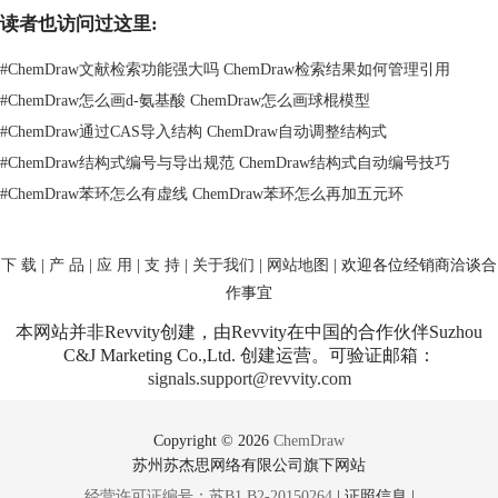
功的效果图如下所示，小编选择的球棍立体模型，绘制者可以很据需要选
读者也访问过这里:
择线性、比例等其他显示方式。
#
ChemDraw文献检索功能强大吗 ChemDraw检索结果如何管理引用
#
ChemDraw怎么画d-氨基酸 ChemDraw怎么画球棍模型
#
ChemDraw通过CAS导入结构 ChemDraw自动调整结构式
#
ChemDraw结构式编号与导出规范 ChemDraw结构式自动编号技巧
#
ChemDraw苯环怎么有虚线 ChemDraw苯环怎么再加五元环
下 载
|
产 品
|
应 用
|
支 持
|
关于我们
|
网站地图
| 欢迎各位经销商洽谈合
作事宜
本网站并非Revvity创建，由Revvity在中国的合作伙伴Suzhou
C&J Marketing Co.,Ltd. 创建运营。可验证邮箱：
signals.support@revvity.com
Copyright © 2026
ChemDraw
苯甲酸立体球棍模型
苏州苏杰思网络有限公司旗下网站
温馨提示：本篇ChemOffice使用教程介绍的是快速绘制苯甲酸结构的技
经营许可证编号：苏B1.B2-20150264
|
证照信息
|