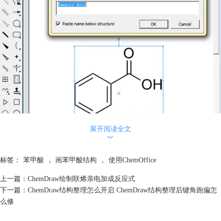
展开阅读全文
︾
苯甲酸平面结构式
标签：
苯甲酸
，
画苯甲酸结构
，
使用ChemOffice
2、Chem 3D快速画立体模型：
上一篇：
ChemDraw绘制联烯亲电加成反应式
使用Chem 3D快速画苯甲酸立体模型的操作过程是：从View菜单中打开
下一篇：
ChemDraw结构整理怎么开启 ChemDraw结构整理后键角跑偏怎
Building工具条，然后选择“文本工具”并在Chem 3D绘制区域单击生成文
么修
本输入框，接着在文本框中输入苯甲酸分子式C6H5COOH，最后按下
Enter键即可在绘制窗口生成苯甲酸的立体模型。使用ChemOffice绘制成