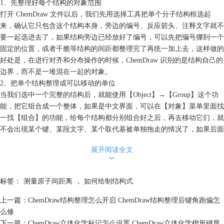
1、先整理好每个结构的对象范围
打开 ChemDraw 文件以后，我们先用选择工具把单个分子结构框选起
来，确认它只包含这个结构本身，旁边的编号、反应箭头、注释文字就不
要一起选进去了，如果结构旁边已经放好了编号，可以先把编号挪到一个
固定的位置，或者干脆等结构的间距都整理完了再统一加上去，这样做的
好处是，在进行对齐和分布操作的时候，ChemDraw 识别的是结构自己的
边界，而不是一堆混在一起的对象。
2、把单个结构整理成可以移动的单位
当我们选中一个完整的结构后，就能使用【Object】→【Group】这个功
能，把它组合成一个整体，如果是中文界面，可以在【对象】菜单里面找
一找【组合】的功能，给每个结构都分别组合好之后，再去移动它们，就
不会出现某个键、某段文字、某个取代基被单独拖走的情况了，如果后面
还需要修改结构，可以再用【Object】→【Ungroup】把组合取消掉。
展开阅读全文
3、统一结构的显示比例
︾
有好几个结构摆在一起，间距看着不对，有时候问题并不真的出在间距
上，而是各个结构的大小相差得比较多，我们可以先把所有结构都选中，
标签：
测量原子间距离
，
如何绘制结构式
然后检查一下键的长度、字体样式、原子标记的大小是不是都差不多，常
用的一个办法是，选中结构以后，进到【Object】菜单里找到【Clean Up
上一篇：
ChemDraw结构整理怎么开启 ChemDraw结构整理后键角跑偏怎
Structure】，让结构恢复到一种比较规整的绘图状态，不过，对于已经排
么修
好的反应式，不要一口气把全部内容都清理了，可以一个结构一个结构地
下一篇：
ChemDraw立体化学标记怎么设置 ChemDraw立体化学楔形键显