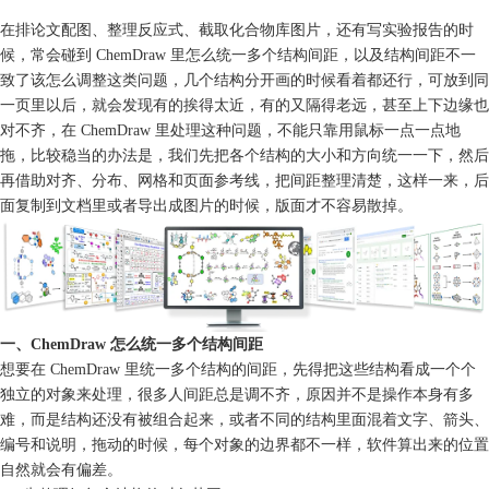
在排论文配图、整理反应式、截取化合物库图片，还有写实验报告的时
候，常会碰到 ChemDraw 里怎么统一多个结构间距，以及结构间距不一
致了该怎么调整这类问题，几个结构分开画的时候看着都还行，可放到同
一页里以后，就会发现有的挨得太近，有的又隔得老远，甚至上下边缘也
对不齐，在 ChemDraw 里处理这种问题，不能只靠用鼠标一点一点地
拖，比较稳当的办法是，我们先把各个结构的大小和方向统一一下，然后
再借助对齐、分布、网格和页面参考线，把间距整理清楚，这样一来，后
面复制到文档里或者导出成图片的时候，版面才不容易散掉。
一、ChemDraw 怎么统一多个结构间距
想要在 ChemDraw 里统一多个结构的间距，先得把这些结构看成一个个
独立的对象来处理，很多人间距总是调不齐，原因并不是操作本身有多
难，而是结构还没有被组合起来，或者不同的结构里面混着文字、箭头、
编号和说明，拖动的时候，每个对象的边界都不一样，软件算出来的位置
自然就会有偏差。