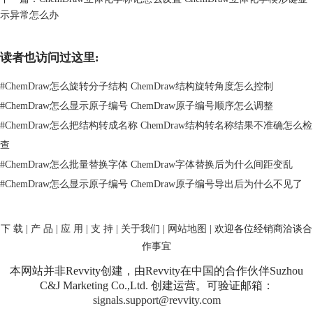
处理，免得某些结构的方向被重新排布。
示异常怎么办
4、使用水平分布来调整横向间距
把需要排成同一行的好几个结构一起选中之后，就可以进入【Object】菜
读者也访问过这里:
单里和【Distribute】有关的选项，去选择水平分布的功能，不同版本里，
菜单的叫法可能有一点点差别，常见的是水平分布、按中心水平分布或者
#
ChemDraw怎么旋转分子结构 ChemDraw结构旋转角度怎么控制
按间距水平分布，处理的时候，我们先把左右两端的结构放到自己觉得合
#
ChemDraw怎么显示原子编号 ChemDraw原子编号顺序怎么调整
适的位置上，中间那些结构就交给分布功能自动排开，这样做比一个一个
地拖动更容易让间距保持一致。
#
ChemDraw怎么把结构转成名称 ChemDraw结构转名称结果不准确怎么检
查
#
ChemDraw怎么批量替换字体 ChemDraw字体替换后为什么间距变乱
#
ChemDraw怎么显示原子编号 ChemDraw原子编号导出后为什么不见了
下 载
|
产 品
|
应 用
|
支 持
|
关于我们
|
网站地图
| 欢迎各位经销商洽谈合
作事宜
本网站并非Revvity创建，由Revvity在中国的合作伙伴Suzhou
C&J Marketing Co.,Ltd. 创建运营。可验证邮箱：
signals.support@revvity.com