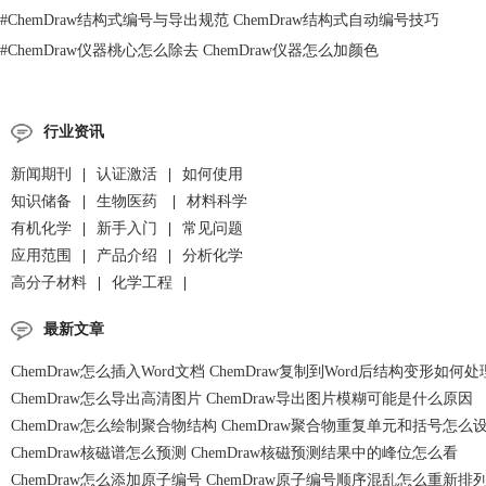
#
ChemDraw结构式编号与导出规范 ChemDraw结构式自动编号技巧
#
ChemDraw仪器桃心怎么除去 ChemDraw仪器怎么加颜色
行业资讯
新闻期刊
|
认证激活
|
如何使用
知识储备
|
生物医药
|
材料科学
有机化学
|
新手入门
|
常见问题
应用范围
|
产品介绍
|
分析化学
高分子材料
|
化学工程
|
最新文章
ChemDraw怎么插入Word文档 ChemDraw复制到Word后结构变形如何处
ChemDraw怎么导出高清图片 ChemDraw导出图片模糊可能是什么原因
ChemDraw怎么绘制聚合物结构 ChemDraw聚合物重复单元和括号怎么
ChemDraw核磁谱怎么预测 ChemDraw核磁预测结果中的峰位怎么看
ChemDraw怎么添加原子编号 ChemDraw原子编号顺序混乱怎么重新排