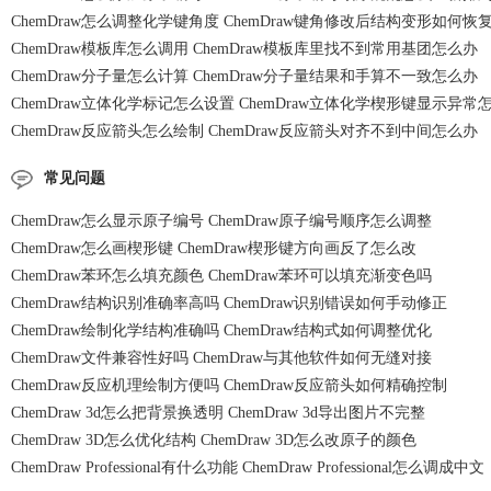
ChemDraw怎么调整化学键角度 ChemDraw键角修改后结构变形如何恢
ChemDraw模板库怎么调用 ChemDraw模板库里找不到常用基团怎么办
ChemDraw分子量怎么计算 ChemDraw分子量结果和手算不一致怎么办
ChemDraw立体化学标记怎么设置 ChemDraw立体化学楔形键显示异常
ChemDraw反应箭头怎么绘制 ChemDraw反应箭头对齐不到中间怎么办
常见问题
ChemDraw怎么显示原子编号 ChemDraw原子编号顺序怎么调整
ChemDraw怎么画楔形键 ChemDraw楔形键方向画反了怎么改
ChemDraw苯环怎么填充颜色 ChemDraw苯环可以填充渐变色吗
ChemDraw结构识别准确率高吗 ChemDraw识别错误如何手动修正
ChemDraw绘制化学结构准确吗 ChemDraw结构式如何调整优化
ChemDraw文件兼容性好吗 ChemDraw与其他软件如何无缝对接
ChemDraw反应机理绘制方便吗 ChemDraw反应箭头如何精确控制
ChemDraw 3d怎么把背景换透明 ChemDraw 3d导出图片不完整
ChemDraw 3D怎么优化结构 ChemDraw 3D怎么改原子的颜色
ChemDraw Professional有什么功能 ChemDraw Professional怎么调成中文