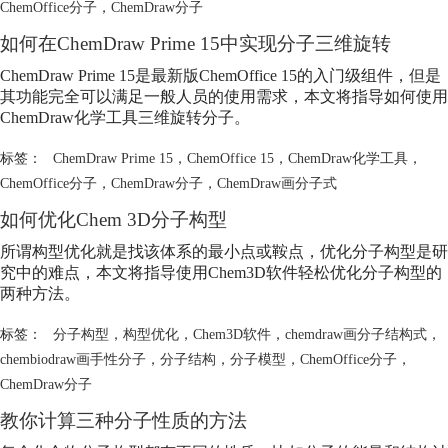
ChemOffice分子
，
ChemDraw分子
如何在ChemDraw Prime 15中实现分子三维旋转
ChemDraw Prime 15是最新版ChemOffice 15的入门级组件，但是
其功能完全可以满足一般人员的使用需求，本文将指导如何使用
ChemDraw化学工具三维旋转分子。
标签：
ChemDraw Prime 15
，
ChemOffice 15
，
ChemDraw化学工具
，
ChemOffice分子
，
ChemDraw分子
，
ChemDraw画分子式
如何优化Chem 3D分子构型
所谓构型优化就是找该体系的最小点或鞍点，优化分子构型是研
究中的难点，本文将指导使用Chem3D软件轻松优化分子构型的
两种方法。
标签：
分子构型
，
构型优化
，
Chem3D软件
，
chemdraw画分子结构式
，
chembiodraw画手性分子
，
分子结构
，
分子模型
，
ChemOffice分子
，
ChemDraw分子
教你计算三种分子性质的方法