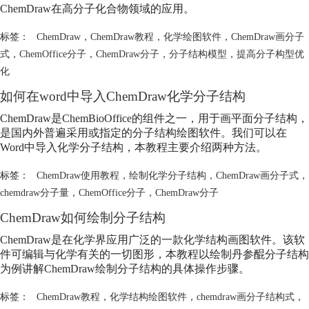
ChemDraw在高分子化合物领域的应用。
标签：
ChemDraw
，
ChemDraw教程
，
化学绘图软件
，
ChemDraw画分子
式
，
ChemOffice分子
，
ChemDraw分子
，
分子结构模型
，
提高分子构型优
化
如何在word中导入ChemDraw化学分子结构
ChemDraw是ChemBioOffice的组件之一，用于画平面分子结构，
是国内外普遍采用或指定的分子结构绘图软件。我们可以在
Word中导入化学分子结构，本教程主要介绍两种方法。
标签：
ChemDraw使用教程
，
绘制化学分子结构
，
ChemDraw画分子式
，
chemdraw分子量
，
ChemOffice分子
，
ChemDraw分子
ChemDraw如何绘制分子结构
ChemDraw是在化学界应用广泛的一款化学结构画图软件。该软
件可编辑与化学有关的一切图形，本教程以绘制丹参醌分子结构
为例讲解ChemDraw绘制分子结构的具体操作步骤。
标签：
ChemDraw教程
，
化学结构绘图软件
，
chemdraw画分子结构式
，