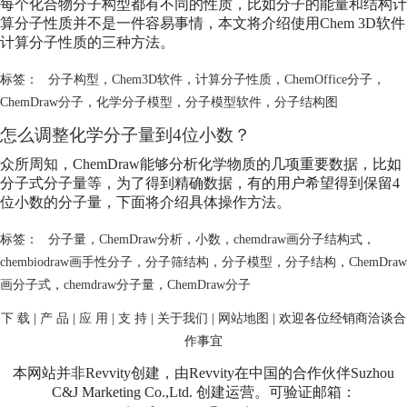
每个化合物分子构型都有不同的性质，比如分子的能量和结构计
算分子性质并不是一件容易事情，本文将介绍使用Chem 3D软件
计算分子性质的三种方法。
标签：
分子构型
，
Chem3D软件
，
计算分子性质
，
ChemOffice分子
，
ChemDraw分子
，
化学分子模型
，
分子模型软件
，
分子结构图
怎么调整化学分子量到4位小数？
众所周知，ChemDraw能够分析化学物质的几项重要数据，比如
分子式分子量等，为了得到精确数据，有的用户希望得到保留4
位小数的分子量，下面将介绍具体操作方法。
标签：
分子量
，
ChemDraw分析
，
小数
，
chemdraw画分子结构式
，
chembiodraw画手性分子
，
分子筛结构
，
分子模型
，
分子结构
，
ChemDraw
画分子式
，
chemdraw分子量
，
ChemDraw分子
下 载
|
产 品
|
应 用
|
支 持
|
关于我们
|
网站地图
| 欢迎各位经销商洽谈合
作事宜
本网站并非Revvity创建，由Revvity在中国的合作伙伴Suzhou
C&J Marketing Co.,Ltd. 创建运营。可验证邮箱：