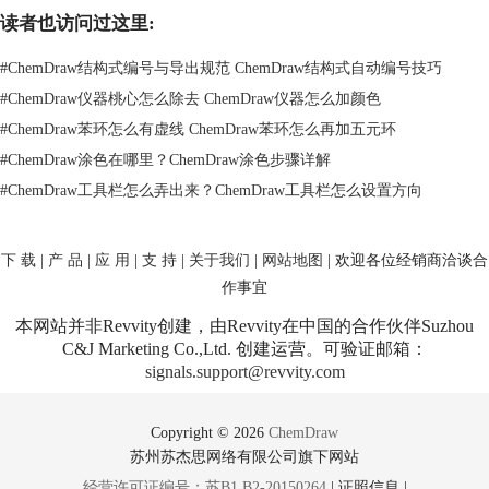
读者也访问过这里:
#
ChemDraw结构式编号与导出规范 ChemDraw结构式自动编号技巧
#
ChemDraw仪器桃心怎么除去 ChemDraw仪器怎么加颜色
#
ChemDraw苯环怎么有虚线 ChemDraw苯环怎么再加五元环
#
ChemDraw涂色在哪里？ChemDraw涂色步骤详解
#
ChemDraw工具栏怎么弄出来？ChemDraw工具栏怎么设置方向
下 载
|
产 品
|
应 用
|
支 持
|
关于我们
|
网站地图
| 欢迎各位经销商洽谈合
作事宜
本网站并非Revvity创建，由Revvity在中国的合作伙伴Suzhou
C&J Marketing Co.,Ltd. 创建运营。可验证邮箱：
signals.support@revvity.com
Copyright © 2026
ChemDraw
苏州苏杰思网络有限公司旗下网站
经营许可证编号：苏B1.B2-20150264
|
证照信息
|