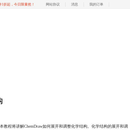
软件1折起，今日限量抢！
网站协议
消息
我的订单
构
程将讲解ChemDraw如何展开和调整化学结构。化学结构的展开和调