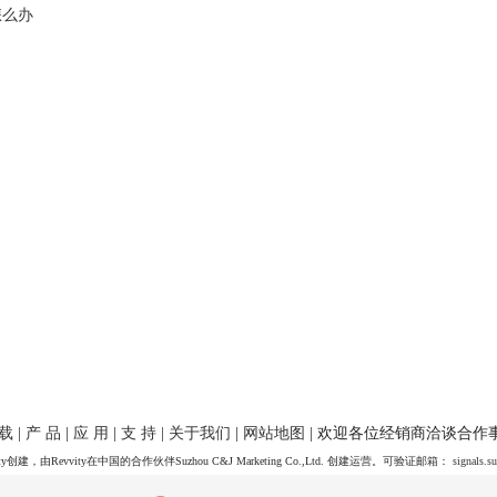
怎么办
 载
|
产 品
|
应 用
|
支 持
|
关于我们
|
网站地图
| 欢迎各位经销商洽谈合作
y创建，由Revvity在中国的合作伙伴Suzhou C&J Marketing Co.,Ltd. 创建运营。可验证邮箱：
signals.s