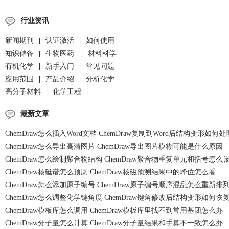
行业资讯
新闻期刊
|
认证激活
|
如何使用
知识储备
|
生物医药
|
材料科学
有机化学
|
新手入门
|
常见问题
应用范围
|
产品介绍
|
分析化学
高分子材料
|
化学工程
|
最新文章
ChemDraw怎么插入Word文档 ChemDraw复制到Word后结构变形如何处
ChemDraw怎么导出高清图片 ChemDraw导出图片模糊可能是什么原因
ChemDraw怎么绘制聚合物结构 ChemDraw聚合物重复单元和括号怎么
ChemDraw核磁谱怎么预测 ChemDraw核磁预测结果中的峰位怎么看
ChemDraw怎么添加原子编号 ChemDraw原子编号顺序混乱怎么重新排
ChemDraw怎么调整化学键角度 ChemDraw键角修改后结构变形如何恢
ChemDraw模板库怎么调用 ChemDraw模板库里找不到常用基团怎么办
ChemDraw分子量怎么计算 ChemDraw分子量结果和手算不一致怎么办