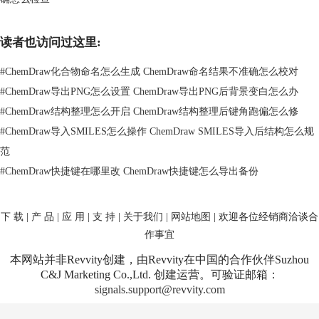
这类排版是被软件识别支持的。
4、最后做整体对齐和净化
读者也访问过这里:
反应式成形后，再统一做结构清理和间距调整，保证箭头、结构和文字在
一条视觉逻辑线上，后续导出图时会更规整。
#
ChemDraw化合物命名怎么生成 ChemDraw命名结果不准确怎么校对
#
ChemDraw导出PNG怎么设置 ChemDraw导出PNG后背景变白怎么办
#
ChemDraw结构整理怎么开启 ChemDraw结构整理后键角跑偏怎么修
#
ChemDraw导入SMILES怎么操作 ChemDraw SMILES导入后结构怎么规
范
#
ChemDraw快捷键在哪里改 ChemDraw快捷键怎么导出备份
下 载
|
产 品
|
应 用
|
支 持
|
关于我们
|
网站地图
| 欢迎各位经销商洽谈合
作事宜
本网站并非Revvity创建，由Revvity在中国的合作伙伴Suzhou
C&J Marketing Co.,Ltd. 创建运营。可验证邮箱：
signals.support@revvity.com