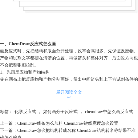
一、ChemDraw反应式怎么画
画反应式时，先把结构和版面分开处理，效率会高很多。先保证反应物、
产物和试剂文字都摆在清楚的位置，再做箭头和整体对齐，后面改方向也
不会把整张图拉乱。
1、先画反应物和产物结构
先在画布上把反应物和产物分别画好，留出中间箭头和上下方试剂条件的
位置，不要一开始就把结构贴得太近。
展开阅读全文
2、需要快速生成时用Reaction shortcut
︾
如果你已经画好了结构并想快速形成反应式，可先选中一个或多个结构，
再用【Ctrl或Cmd加键盘方向键】把它们快速复制到箭头另一侧，然后再
标签：
化学反应式
，
如何画分子反应式
，
chemdraw中怎么画反应式
改成真正的产物或中间体，这个方法比手工复制再摆放更快。
3、再补试剂、条件和产率文字
上一篇：
ChemDraw线条怎么加粗 ChemDraw键线宽度怎么设置
把催化剂、溶剂、温度和时间等信息放到箭头上方或下方。ChemDraw近
下一篇：
ChemDraw怎么把结构转成名称 ChemDraw结构转名称结果不准
年的反应识别能力也专门考虑了箭头上下方存在试剂或数据的情况，所以
确怎么检查